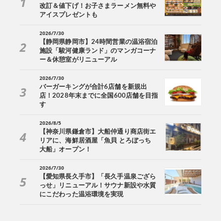
改訂＆値下げ！お子さまラーメン無料や
アイスプレゼントも
2026/7/30
【静岡県静岡市】24時間営業の温浴宿泊
施設「駿河健康ランド」のマンガコーナ
ー＆休憩室がリニューアル
2026/7/30
バーガーキングが合計6店舗を新規出
店！2028年末までに全国600店舗を目指
す
2026/8/5
【神奈川県鎌倉市】大船仲通り商店街エ
リアに、海鮮居酒屋「魚貝 とろぼっち
大船」オープン！
2026/7/30
【愛知県長久手市】「長久手温泉ござら
っせ」リニューアル！サウナ新設や水質
にこだわった温浴環境を実現