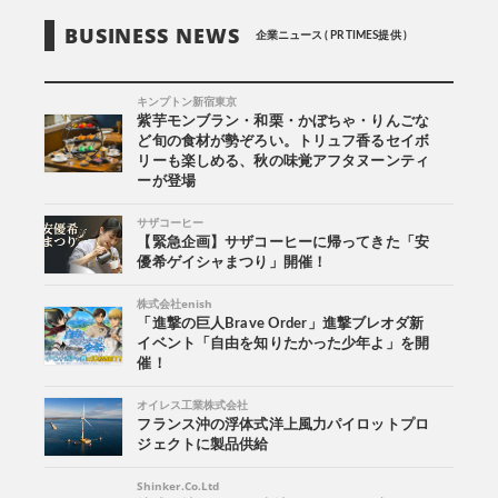
BUSINESS NEWS
企業ニュース ( PR TIMES提供 )
キンプトン新宿東京
紫芋モンブラン・和栗・かぼちゃ・りんごな
ど旬の食材が勢ぞろい。トリュフ香るセイボ
リーも楽しめる、秋の味覚アフタヌーンティ
ーが登場
サザコーヒー
【緊急企画】サザコーヒーに帰ってきた「安
優希ゲイシャまつり」開催！
株式会社enish
「進撃の巨人Brave Order」進撃ブレオダ新
イベント「自由を知りたかった少年よ」を開
催！
オイレス工業株式会社
フランス沖の浮体式洋上風力パイロットプロ
ジェクトに製品供給
Shinker.Co.Ltd