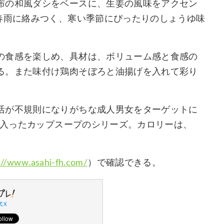
布の和風ダシをベースに、生姜の風味をアクセン
春雨に絡みつく、寒い季節にぴったりのしょうゆ味
の食感を楽しめ、具材は、ボリューム感と食感の
る。また味付け鶏肉そぼろと油揚げを入れて彩り
活が不規則になりがちな成人男女をターゲットに
ぷり入ったカップスープのシリーズ。カロリーは、
://www.asahi-fh.com/
）で確認できる。
 X