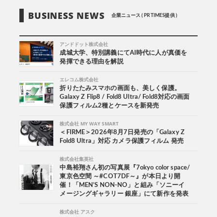
BUSINESS NEWS
企業ニュース ( PR TIMES提供 )
アンドドット株式会社
成城大学、特別講義にてAI時代に人が真価を
発揮できる理由を解説
エレコム株式会社
折りたたみスマホの画面も、美しく保護。
Galaxy Z Flip8 / Fold8 Ultra/ Fold8対応の画面
保護フィルム2種とケースを新発売
株式会社 MY WAY SMART
＜FIRME＞2026年8月7日発売の「Galaxy Z
Fold8 Ultra」対応 カメラ保護フィルム 発売
株式会社集英社
中島裕翔さん初の写真展『7okyo color space/
東京色空間 ～#COT7DF～』が本日より開
催！「MEN’S NON-NO」と組み「ソニーイ
メージングギャラリー 銀座」にて新作を発表
株式会社 アスク