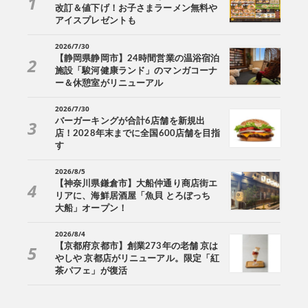
改訂＆値下げ！お子さまラーメン無料や
アイスプレゼントも
2026/7/30
【静岡県静岡市】24時間営業の温浴宿泊
施設「駿河健康ランド」のマンガコーナ
ー＆休憩室がリニューアル
2026/7/30
バーガーキングが合計6店舗を新規出
店！2028年末までに全国600店舗を目指
す
2026/8/5
【神奈川県鎌倉市】大船仲通り商店街エ
リアに、海鮮居酒屋「魚貝 とろぼっち
大船」オープン！
2026/8/4
【京都府京都市】創業273年の老舗 京は
やしや 京都店がリニューアル。限定「紅
茶パフェ」が復活