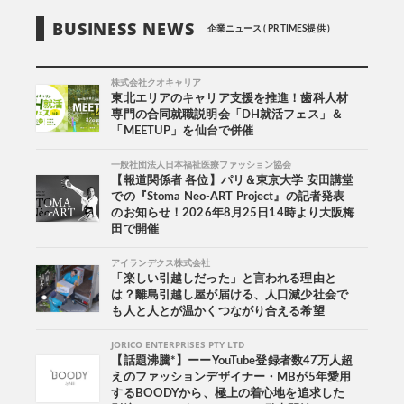
BUSINESS NEWS
企業ニュース ( PR TIMES提供 )
株式会社クオキャリア
東北エリアのキャリア支援を推進！歯科人材
専門の合同就職説明会「DH就活フェス」＆
「MEETUP」を仙台で併催
一般社団法人日本福祉医療ファッション協会
【報道関係者 各位】パリ＆東京大学 安田講堂
での『Stoma Neo-ART Project』の記者発表
のお知らせ！2026年8月25日14時より大阪梅
田で開催
アイランデクス株式会社
「楽しい引越しだった」と言われる理由と
は？離島引越し屋が届ける、人口減少社会で
も人と人とが温かくつながり合える希望
JORICO ENTERPRISES PTY LTD
【話題沸騰*】ーーYouTube登録者数47万人超
えのファッションデザイナー・MBが5年愛用
するBOODYから、極上の着心地を追求した