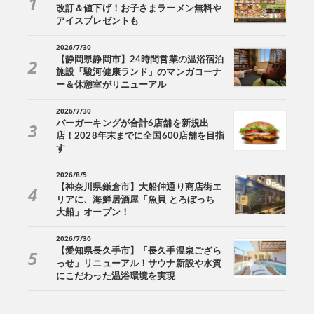
改訂＆値下げ！お子さまラーメン無料や
アイスプレゼントも
2026/7/30
【静岡県静岡市】24時間営業の温浴宿泊
施設「駿河健康ランド」のマンガコーナ
ー＆休憩室がリニューアル
2026/7/30
バーガーキングが合計6店舗を新規出
店！2028年末までに全国600店舗を目指
す
2026/8/5
【神奈川県鎌倉市】大船仲通り商店街エ
リアに、海鮮居酒屋「魚貝 とろぼっち
大船」オープン！
2026/7/30
【愛知県長久手市】「長久手温泉ござら
っせ」リニューアル！サウナ新設や水質
にこだわった温浴環境を実現