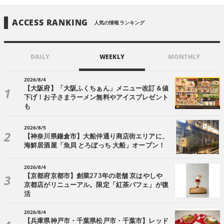
ACCESS RANKING
人気の情報ランキング
DAILY
WEEKLY
MONTHLY
2026/8/4
【大阪府】「大阪ふくちぁん」メニュー改訂＆値
下げ！お子さまラーメン無料やアイスプレゼント
も
2026/8/5
【神奈川県鎌倉市】大船仲通り商店街エリアに、
海鮮居酒屋「魚貝 とろぼっち 大船」オープン！
2026/8/4
【京都府京都市】創業273年の老舗 京はやしや
京都店がリニューアル。限定「紅茶パフェ」が復
活
2026/8/4
【兵庫県神戸市・千葉県松戸市・千葉市】レッド