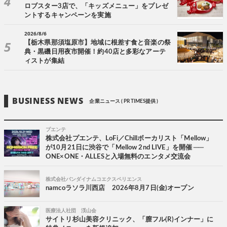
ロブスター3店で、「キッズメニュー」をプレゼ
ントするキャンペーンを実施
2026/8/6
【栃木県那須塩原市】地域に根差す食と音楽の祭
典・黒磯日用夜市開催！約40店と多彩なアーテ
ィストが集結
BUSINESS NEWS
企業ニュース ( PR TIMES提供 )
プエンテ
株式会社プエンテ、LoFi／Chillボーカリスト「Mellow」
が10月21日に渋谷で「Mellow 2nd LIVE」を開催 ──
ONE×ONE・ALLESと入場無料のエンタメ交流会
株式会社バンダイナムコエクスペリエンス
namcoラソラ川西店 2026年8月7日(金)オープン
医療法人社団 渓山会
サイトリ杉山美容クリニック、「膣フル(R)インナー」に