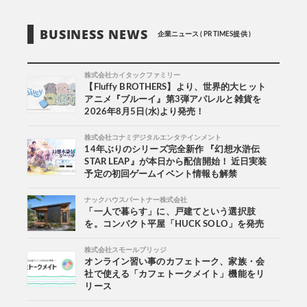
BUSINESS NEWS
企業ニュース ( PR TIMES提供 )
株式会社カイタックファミリー
【Fluffy BROTHERS】より、世界的大ヒット
アニメ『ブルーイ』第3弾アパレルと雑貨を
2026年8月5日(水)より発売！
株式会社コナミデジタルエンタテインメント
14年ぶりのシリーズ完全新作 『幻想水滸伝
STAR LEAP』が本日から配信開始！ 近日実装
予定の初回ゲームイベント情報も解禁
ナックハウスパートナー株式会社
「一人で暮らす」に、戸建てという選択肢
を。コンパクト平屋「HUCK SOLO」を発売
株式会社スモールブリッジ
オンライン習い事のカフェトーク、家族・会
社で使える「カフェトークメイト」機能をリ
リース