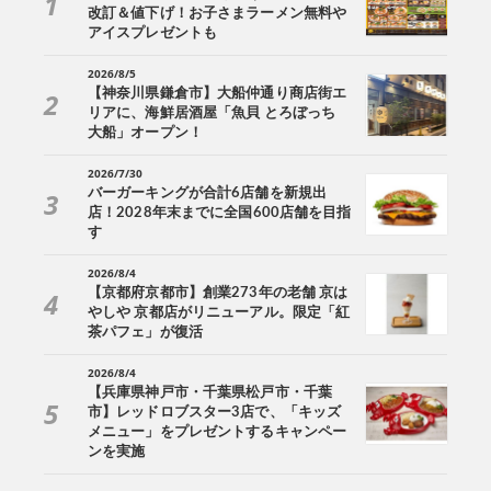
改訂＆値下げ！お子さまラーメン無料や
アイスプレゼントも
2026/8/5
【神奈川県鎌倉市】大船仲通り商店街エ
リアに、海鮮居酒屋「魚貝 とろぼっち
大船」オープン！
2026/7/30
バーガーキングが合計6店舗を新規出
店！2028年末までに全国600店舗を目指
す
2026/8/4
【京都府京都市】創業273年の老舗 京は
やしや 京都店がリニューアル。限定「紅
茶パフェ」が復活
2026/8/4
【兵庫県神戸市・千葉県松戸市・千葉
市】レッドロブスター3店で、「キッズ
メニュー」をプレゼントするキャンペー
ンを実施