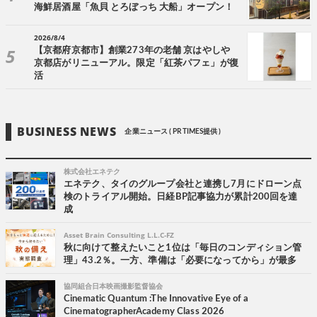
海鮮居酒屋「魚貝 とろぼっち 大船」オープン！
2026/8/4
【京都府京都市】創業273年の老舗 京はやしや
京都店がリニューアル。限定「紅茶パフェ」が復
活
BUSINESS NEWS
企業ニュース ( PR TIMES提供 )
株式会社エネテク
エネテク、タイのグループ会社と連携し7月にドローン点
検のトライアル開始。日経BP記事協力が累計200回を達
成
Asset Brain Consulting L.L.C-FZ
秋に向けて整えたいこと1位は「毎日のコンディション管
理」43.2％。一方、準備は「必要になってから」が最多
協同組合日本映画撮影監督協会
Cinematic Quantum :The Innovative Eye of a
CinematographerAcademy Class 2026