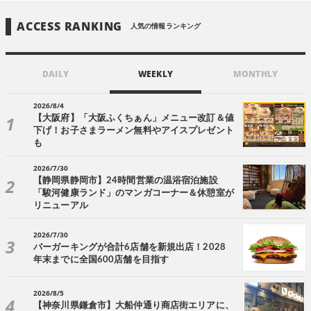
ACCESS RANKING
人気の情報ランキング
DAILY
WEEKLY
MONTHLY
2026/8/4
【大阪府】「大阪ふくちぁん」メニュー改訂＆値
下げ！お子さまラーメン無料やアイスプレゼント
も
2026/7/30
【静岡県静岡市】24時間営業の温浴宿泊施設
「駿河健康ランド」のマンガコーナー＆休憩室が
リニューアル
2026/7/30
バーガーキングが合計6店舗を新規出店！2028
年末までに全国600店舗を目指す
2026/8/5
【神奈川県鎌倉市】大船仲通り商店街エリアに、