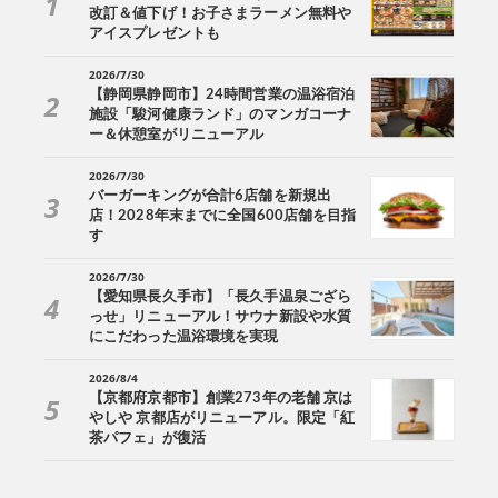
改訂＆値下げ！お子さまラーメン無料や
アイスプレゼントも
2026/7/30
【静岡県静岡市】24時間営業の温浴宿泊
施設「駿河健康ランド」のマンガコーナ
ー＆休憩室がリニューアル
2026/7/30
バーガーキングが合計6店舗を新規出
店！2028年末までに全国600店舗を目指
す
2026/7/30
【愛知県長久手市】「長久手温泉ござら
っせ」リニューアル！サウナ新設や水質
にこだわった温浴環境を実現
2026/8/4
【京都府京都市】創業273年の老舗 京は
やしや 京都店がリニューアル。限定「紅
茶パフェ」が復活