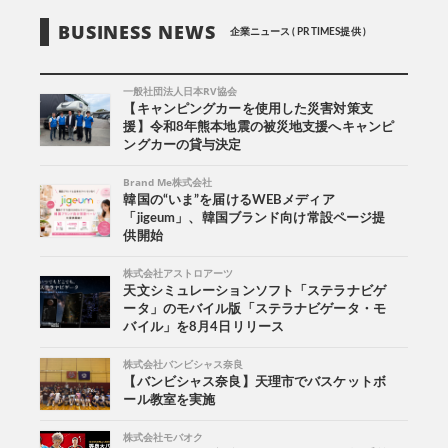
BUSINESS NEWS
企業ニュース ( PR TIMES提供 )
一般社団法人日本RV協会
【キャンピングカーを使用した災害対策支
援】令和8年熊本地震の被災地支援へキャンピ
ングカーの貸与決定
Brand Me株式会社
韓国の“いま”を届けるWEBメディア
「jigeum」、韓国ブランド向け常設ページ提
供開始
株式会社アストロアーツ
天文シミュレーションソフト「ステラナビゲ
ータ」のモバイル版「ステラナビゲータ・モ
バイル」を8月4日リリース
株式会社バンビシャス奈良
【バンビシャス奈良】天理市でバスケットボ
ール教室を実施
株式会社モバオク