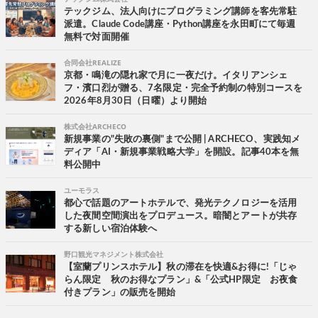
テックジム、法人向けにプログラミング講師を客先常駐
派遣。Claude Code講座・Python講座を永田町にて毎週
無料で対面開催
合同会社REALIZE
京都・鳴滝の隠れ家で月に一夜だけ。イタリアンシェ
フ・濱口烈が贈る、7名限定・完全予約制の特別コースを
2026年8月30日（日曜）より開始
株式会社ARCHECO
新規事業の"失敗の裏側"まで公開 | ARCHECO、実践知メ
ディア「AI・新規事業戦略大学」を開設。記事40本を無
料公開中
ユーモラス
都心で話題のアートホテルで、発光テクノロジーを活用
した夜間空間演出をプロデュース。暗闇とアートが共存
する新しい宿泊体験へ
野口観光マネジメント株式会社
【室蘭プリンスホテル】秋の滞在を快適&お得に!「じゃ
らん限定 秋のお得なプラン」&「公式HP限定 お夜食
付きプラン」の販売を開始