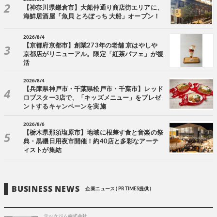
【神奈川県鎌倉市】大船仲通り商店街エリアに、
海鮮居酒屋「魚貝 とろぼっち 大船」オープン！
2026/8/4
【京都府京都市】創業273年の老舗 京はやしや
京都店がリニューアル。限定「紅茶パフェ」が復
活
2026/8/4
【兵庫県神戸市・千葉県松戸市・千葉市】レッド
ロブスター3店で、「キッズメニュー」をプレゼ
ントするキャンペーンを実施
2026/8/6
【栃木県那須塩原市】地域に根差す食と音楽の祭
典・黒磯日用夜市開催！約40店と多彩なアーテ
ィストが集結
BUSINESS NEWS
企業ニュース ( PR TIMES提供 )
テックジム株式会社