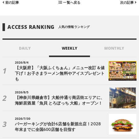
前の記事
一覧へ戻る
次の記事
ACCESS RANKING
人気の情報ランキング
DAILY
WEEKLY
MONTHLY
2026/8/4
【大阪府】「大阪ふくちぁん」メニュー改訂＆値
下げ！お子さまラーメン無料やアイスプレゼント
も
2026/8/5
【神奈川県鎌倉市】大船仲通り商店街エリアに、
海鮮居酒屋「魚貝 とろぼっち 大船」オープン！
2026/7/30
バーガーキングが合計6店舗を新規出店！2028
年末までに全国600店舗を目指す