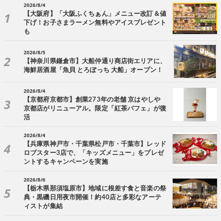
2026/8/4
【大阪府】「大阪ふくちぁん」メニュー改訂＆値
下げ！お子さまラーメン無料やアイスプレゼント
も
2026/8/5
【神奈川県鎌倉市】大船仲通り商店街エリアに、
海鮮居酒屋「魚貝 とろぼっち 大船」オープン！
2026/8/4
【京都府京都市】創業273年の老舗 京はやしや
京都店がリニューアル。限定「紅茶パフェ」が復
活
2026/8/4
【兵庫県神戸市・千葉県松戸市・千葉市】レッド
ロブスター3店で、「キッズメニュー」をプレゼ
ントするキャンペーンを実施
2026/8/6
【栃木県那須塩原市】地域に根差す食と音楽の祭
典・黒磯日用夜市開催！約40店と多彩なアーテ
ィストが集結