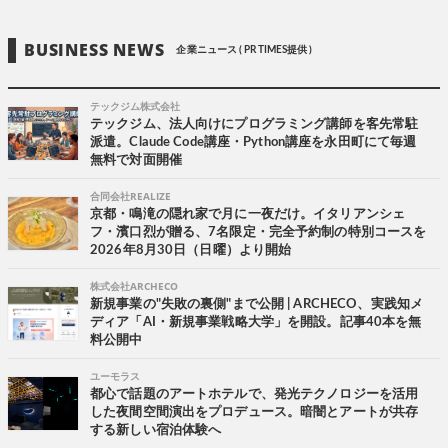
BUSINESS NEWS
企業ニュース ( PR TIMES提供 )
テックジム株式会社
テックジム、法人向けにプログラミング講師を客先常駐
派遣。Claude Code講座・Python講座を永田町にて毎週
無料で対面開催
合同会社REALIZE
京都・鳴滝の隠れ家で月に一夜だけ。イタリアンシェ
フ・濱口烈が贈る、7名限定・完全予約制の特別コースを
2026年8月30日（日曜）より開始
株式会社ARCHECO
新規事業の"失敗の裏側"まで公開 | ARCHECO、実践知メ
ディア「AI・新規事業戦略大学」を開設。記事40本を無
料公開中
ユーモラス
都心で話題のアートホテルで、発光テクノロジーを活用
した夜間空間演出をプロデュース。暗闇とアートが共存
する新しい宿泊体験へ