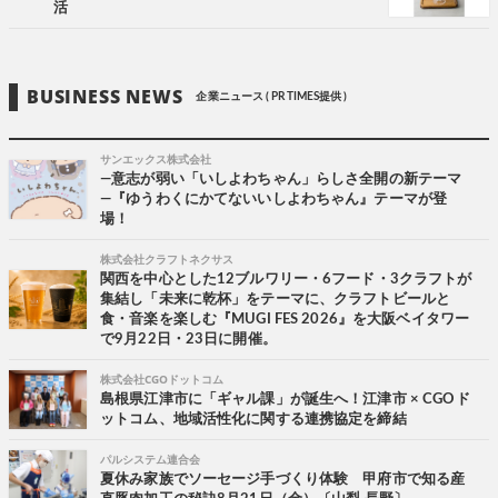
活
BUSINESS NEWS
企業ニュース ( PR TIMES提供 )
サンエックス株式会社
―意志が弱い「いしよわちゃん」らしさ全開の新テーマ
―『ゆうわくにかてないいしよわちゃん』テーマが登
場！
株式会社クラフトネクサス
関西を中心とした12ブルワリー・6フード・3クラフトが
集結し「未来に乾杯」をテーマに、クラフトビールと
食・音楽を楽しむ『MUGI FES 2026』を大阪ベイタワー
で9月22日・23日に開催。
株式会社CGOドットコム
島根県江津市に「ギャル課」が誕生へ！江津市 × CGOド
ットコム、地域活性化に関する連携協定を締結
パルシステム連合会
夏休み家族でソーセージ手づくり体験 甲府市で知る産