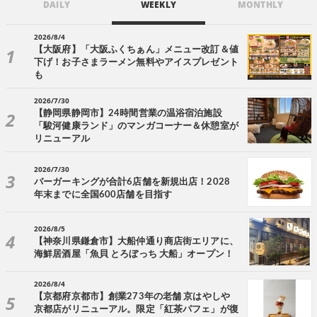
DAILY
WEEKLY
MONTHLY
2026/8/4
【大阪府】「大阪ふくちぁん」メニュー改訂＆値
下げ！お子さまラーメン無料やアイスプレゼント
も
2026/7/30
【静岡県静岡市】24時間営業の温浴宿泊施設
「駿河健康ランド」のマンガコーナー＆休憩室が
リニューアル
2026/7/30
バーガーキングが合計6店舗を新規出店！2028
年末までに全国600店舗を目指す
2026/8/5
【神奈川県鎌倉市】大船仲通り商店街エリアに、
海鮮居酒屋「魚貝 とろぼっち 大船」オープン！
2026/8/4
【京都府京都市】創業273年の老舗 京はやしや
京都店がリニューアル。限定「紅茶パフェ」が復