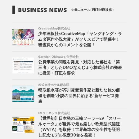
BUSINESS NEWS
企業ニュース ( PR TIMES提供 )
CreativeMap株式会社
少年画報社×CreativeMap「ヤングキング・ラ
ムダ原作小説大賞」がソリスピアで開催中！
審査員からのコメントを公開！
Garnish Okinawa 合同会社
公費事業の問題を発見・対応した当社を「第
三者」としたDMOなんじょう株式会社の発表
に撤回・訂正を要求
株式会社ホテル銀水荘
稲取銀水荘が芥川賞受賞作家と新たな旅の価
値を創造“小説の世界に泊まる”新サービス発
表
EVジェネシス株式会社
【世界初】日本発の三輪ソーラーEV「スリー
ルオータ」が世界で最も厳しい欧州型式認証
（WVTA）を取得！世界基準の安全性を証明
し記念モデル限定30台を発売！