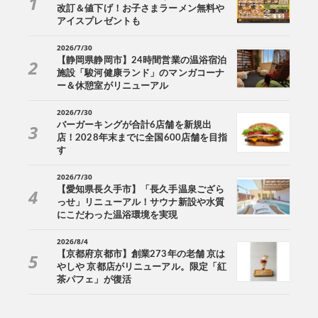
改訂＆値下げ！お子さまラーメン無料や
アイスプレゼントも
2026/7/30
【静岡県静岡市】24時間営業の温浴宿泊
施設「駿河健康ランド」のマンガコーナ
ー＆休憩室がリニューアル
2026/7/30
バーガーキングが合計6店舗を新規出
店！2028年末までに全国600店舗を目指
す
2026/7/30
【愛知県長久手市】「長久手温泉ござら
っせ」リニューアル！サウナ新設や水質
にこだわった温浴環境を実現
2026/8/4
【京都府京都市】創業273年の老舗 京は
やしや 京都店がリニューアル。限定「紅
茶パフェ」が復活