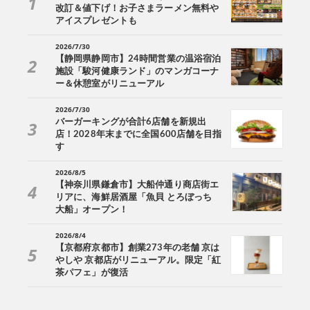
改訂＆値下げ！お子さまラーメン無料や
アイスプレゼントも
2026/7/30
【静岡県静岡市】24時間営業の温浴宿泊
施設「駿河健康ランド」のマンガコーナ
ー＆休憩室がリニューアル
2026/7/30
バーガーキングが合計6店舗を新規出
店！2028年末までに全国600店舗を目指
す
2026/8/5
【神奈川県鎌倉市】大船仲通り商店街エ
リアに、海鮮居酒屋「魚貝 とろぼっち
大船」オープン！
2026/8/4
【京都府京都市】創業273年の老舗 京は
やしや 京都店がリニューアル。限定「紅
茶パフェ」が復活