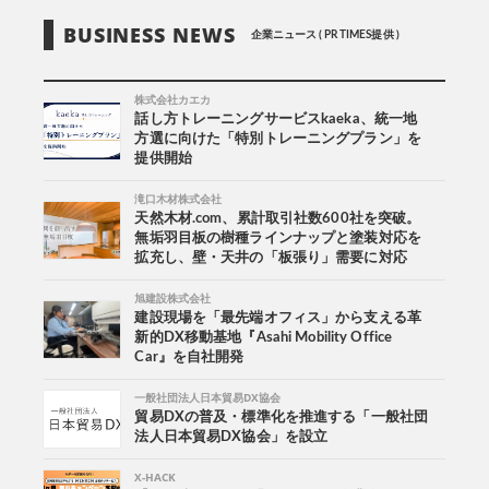
BUSINESS NEWS
企業ニュース ( PR TIMES提供 )
株式会社カエカ
話し方トレーニングサービスkaeka、統一地
方選に向けた「特別トレーニングプラン」を
提供開始
滝口木材株式会社
天然木材.com、累計取引社数600社を突破。
無垢羽目板の樹種ラインナップと塗装対応を
拡充し、壁・天井の「板張り」需要に対応
旭建設株式会社
建設現場を「最先端オフィス」から支える革
新的DX移動基地『Asahi Mobility Office
Car』を自社開発
一般社団法人日本貿易DX協会
貿易DXの普及・標準化を推進する「一般社団
法人日本貿易DX協会」を設立
X-HACK