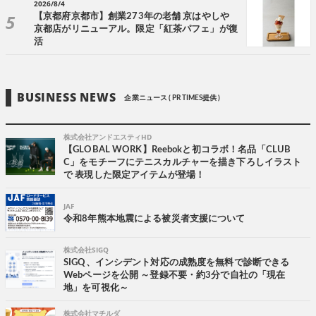
2026/8/4
【京都府京都市】創業273年の老舗 京はやしや
京都店がリニューアル。限定「紅茶パフェ」が復
活
BUSINESS NEWS
企業ニュース ( PR TIMES提供 )
株式会社アンドエスティHD
【GLOBAL WORK】Reebokと初コラボ！名品「CLUB
C」をモチーフにテニスカルチャーを描き下ろしイラスト
で 表現した限定アイテムが登場！
JAF
令和8年熊本地震による被災者支援について
株式会社SIGQ
SIGQ、インシデント対応の成熟度を無料で診断できる
Webページを公開 ～登録不要・約3分で自社の「現在
地」を可視化～
株式会社マチルダ