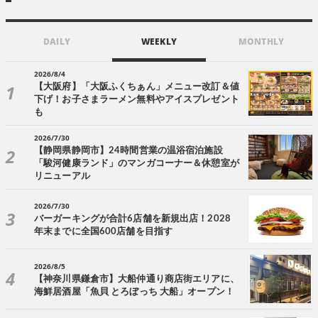
DAILY
WEEKLY
MONTHLY
2026/8/4
【大阪府】「大阪ふくちぁん」メニュー改訂＆値
下げ！お子さまラーメン無料やアイスプレゼント
も
2026/7/30
【静岡県静岡市】24時間営業の温浴宿泊施設
「駿河健康ランド」のマンガコーナー＆休憩室が
リニューアル
2026/7/30
バーガーキングが合計6店舗を新規出店！2028
年末までに全国600店舗を目指す
2026/8/5
【神奈川県鎌倉市】大船仲通り商店街エリアに、
海鮮居酒屋「魚貝 とろぼっち 大船」オープン！