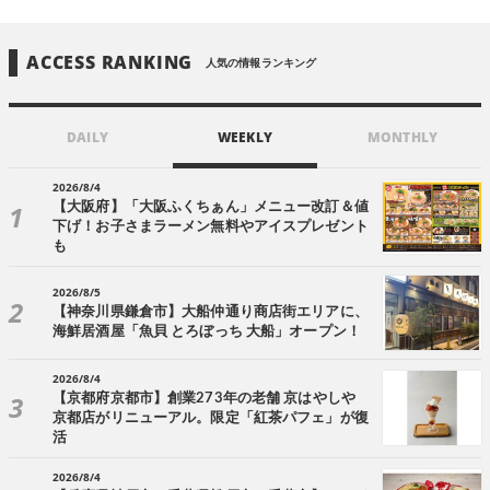
ACCESS RANKING
人気の情報ランキング
DAILY
WEEKLY
MONTHLY
2026/8/4
【大阪府】「大阪ふくちぁん」メニュー改訂＆値
下げ！お子さまラーメン無料やアイスプレゼント
も
2026/8/5
【神奈川県鎌倉市】大船仲通り商店街エリアに、
海鮮居酒屋「魚貝 とろぼっち 大船」オープン！
2026/8/4
【京都府京都市】創業273年の老舗 京はやしや
京都店がリニューアル。限定「紅茶パフェ」が復
活
2026/8/4