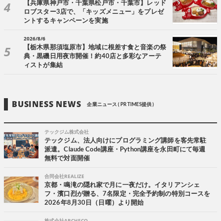
【兵庫県神戸市・千葉県松戸市・千葉市】レッド
ロブスター3店で、「キッズメニュー」をプレゼ
ントするキャンペーンを実施
2026/8/6
【栃木県那須塩原市】地域に根差す食と音楽の祭
典・黒磯日用夜市開催！約40店と多彩なアーテ
ィストが集結
BUSINESS NEWS
企業ニュース ( PR TIMES提供 )
テックジム株式会社
テックジム、法人向けにプログラミング講師を客先常駐
派遣。Claude Code講座・Python講座を永田町にて毎週
無料で対面開催
合同会社REALIZE
京都・鳴滝の隠れ家で月に一夜だけ。イタリアンシェ
フ・濱口烈が贈る、7名限定・完全予約制の特別コースを
2026年8月30日（日曜）より開始
株式会社ARCHECO