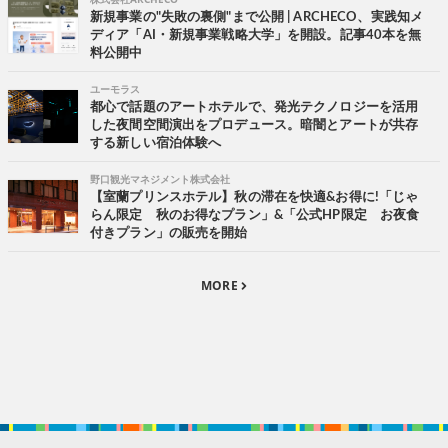
新規事業の"失敗の裏側"まで公開 | ARCHECO、実践知メ
ディア「AI・新規事業戦略大学」を開設。記事40本を無
料公開中
ユーモラス
都心で話題のアートホテルで、発光テクノロジーを活用
した夜間空間演出をプロデュース。暗闇とアートが共存
する新しい宿泊体験へ
野口観光マネジメント株式会社
【室蘭プリンスホテル】秋の滞在を快適&お得に!「じゃ
らん限定 秋のお得なプラン」&「公式HP限定 お夜食
付きプラン」の販売を開始
MORE