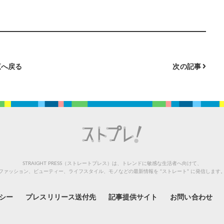
へ戻る
次の記事
STRAIGHT PRESS（ストレートプレス）は、トレンドに敏感な生活者へ向けて、
ファッション、ビューティー、ライフスタイル、モノなどの最新情報を “ストレート” に発信します
シー
プレスリリース送付先
記事提供サイト
お問い合わせ