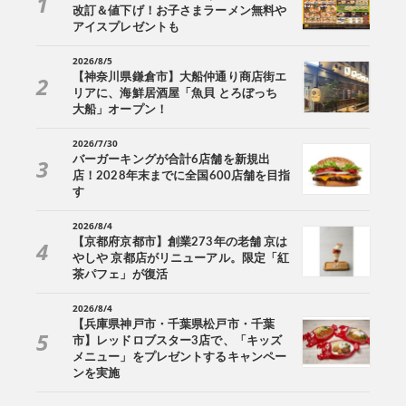
改訂＆値下げ！お子さまラーメン無料や
アイスプレゼントも
2026/8/5
【神奈川県鎌倉市】大船仲通り商店街エ
リアに、海鮮居酒屋「魚貝 とろぼっち
大船」オープン！
2026/7/30
バーガーキングが合計6店舗を新規出
店！2028年末までに全国600店舗を目指
す
2026/8/4
【京都府京都市】創業273年の老舗 京は
やしや 京都店がリニューアル。限定「紅
茶パフェ」が復活
2026/8/4
【兵庫県神戸市・千葉県松戸市・千葉
市】レッドロブスター3店で、「キッズ
メニュー」をプレゼントするキャンペー
ンを実施