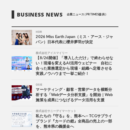
BUSINESS NEWS
企業ニュース ( PR TIMES提供 )
HDR
2026 Miss Earth Japan（ミス・アース・ジャ
パン）日本代表に櫻井夢羽が決定
株式会社アイスマイリー
【8/26開催】「導入しただけ」で終わらせな
い！現場を変えるAI活用ウェビナー 自社に
合った業務選定から現場・組織へ定着させる
実践ノウハウまで一挙ご紹介！
OSIE
マーケティング・顧客・営業データを横断分
析する「Webデータ分析支援」を開始｜Web
施策を成果につなげるデータ活用を支援
株式会社サニーデイマーケット
私たちの『守る』を、熊本へ― TCGサプライ
ブランド『カードの鎧』全商品の売上の一部
を、熊本県の義援金へ