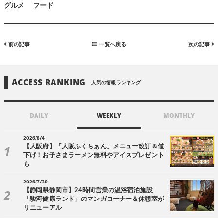
グルメ
フード
前の記事
一覧へ戻る
次の記事
ACCESS RANKING
人気の情報ランキング
DAILY
WEEKLY
MONTHLY
2026/8/4
【大阪府】「大阪ふくちぁん」メニュー改訂＆値
下げ！お子さまラーメン無料やアイスプレゼント
も
2026/7/30
【静岡県静岡市】24時間営業の温浴宿泊施設
「駿河健康ランド」のマンガコーナー＆休憩室が
リニューアル