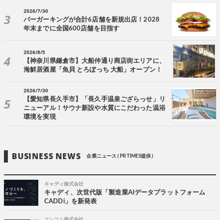
2026/7/30
バーガーキングが合計6店舗を新規出店！2028
年末までに全国600店舗を目指す
2026/8/5
【神奈川県鎌倉市】大船仲通り商店街エリアに、
海鮮居酒屋「魚貝 とろぼっち 大船」オープン！
2026/7/30
【愛知県長久手市】「長久手温泉ござらっせ」リ
ニューアル！サウナ新設や水質にこだわった温浴
環境を実現
BUSINESS NEWS
企業ニュース ( PR TIMES提供 )
キャディ株式会社
キャディ、次世代版「製造業AIデータプラットフォーム
CADDi」を新発表
エレコム株式会社