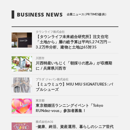
BUSINESS NEWS
企業ニュース ( PR TIMES提供 )
タウンライフ株式会社
【タウンライフ未来総合研究所】注文住宅
「土地から」層の総予算は平均5,274万円 ─
3.2万件分析、建物と土地は65対35
川西市
川西特産いちじく「朝採りの恵み」が収穫期
に / 兵庫県川西市
プラダ ジャパン株式会社
【ミュウミュウ】MIU MIU SIGNATURES : バ
ブルシューズ
東京都
東京都婚活ランニングイベント「Tokyo
RUNdez-vous」参加者募集！
株式会社ACG
-健康、終活、資産運用、暮らしのシニア世代