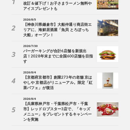
改訂＆値下げ！お子さまラーメン無料や
アイスプレゼントも
2026/8/5
【神奈川県鎌倉市】大船仲通り商店街エ
リアに、海鮮居酒屋「魚貝 とろぼっち
大船」オープン！
2026/7/30
バーガーキングが合計6店舗を新規出
店！2028年末までに全国600店舗を目指
す
2026/8/4
【京都府京都市】創業273年の老舗 京は
やしや 京都店がリニューアル。限定「紅
茶パフェ」が復活
2026/8/4
【兵庫県神戸市・千葉県松戸市・千葉
市】レッドロブスター3店で、「キッズ
メニュー」をプレゼントするキャンペー
ンを実施