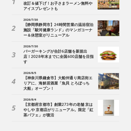
改訂＆値下げ！お子さまラーメン無料や
アイスプレゼントも
2026/7/30
【静岡県静岡市】24時間営業の温浴宿泊
施設「駿河健康ランド」のマンガコーナ
ー＆休憩室がリニューアル
2026/7/30
バーガーキングが合計6店舗を新規出
店！2028年末までに全国600店舗を目指
す
2026/8/5
【神奈川県鎌倉市】大船仲通り商店街エ
リアに、海鮮居酒屋「魚貝 とろぼっち
大船」オープン！
2026/8/4
【京都府京都市】創業273年の老舗 京は
やしや 京都店がリニューアル。限定「紅
茶パフェ」が復活