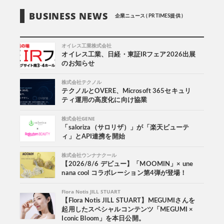
BUSINESS NEWS
企業ニュース ( PR TIMES提供 )
オイレス工業株式会社
オイレス工業、日経・東証IRフェア2026出展
のお知らせ
株式会社テクノル
テクノルとOVERE、Microsoft 365セキュリ
ティ運用の高度化に向け協業
株式会社GENE
「saloriza（サロリザ）」が「楽天ビューテ
ィ」とAPI連携を開始
株式会社ウンナナクール
【2026/8/6 デビュー】「MOOMIN」× une
nana cool コラボレーション第4弾が登場！
Flora Notis JILL STUART
【Flora Notis JILL STUART】MEGUMIさんを
起用したスペシャルコンテンツ「MEGUMI ×
Iconic Bloom」を本日公開。