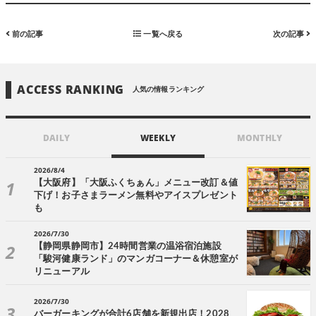
前の記事
一覧へ戻る
次の記事
ACCESS RANKING
人気の情報ランキング
DAILY
WEEKLY
MONTHLY
2026/8/4
【大阪府】「大阪ふくちぁん」メニュー改訂＆値
下げ！お子さまラーメン無料やアイスプレゼント
も
2026/7/30
【静岡県静岡市】24時間営業の温浴宿泊施設
「駿河健康ランド」のマンガコーナー＆休憩室が
リニューアル
2026/7/30
バーガーキングが合計6店舗を新規出店！2028