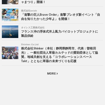
ャまつり」開催！
株式会社enish
「進撃の巨人Brave Order」進撃ブレオダ新イベント「自
由を知りたかった少年よ」を開催！
オイレス工業株式会社
フランス沖の浮体式洋上風力パイロットプロジェクトに
製品供給
Shinker.Co.Ltd
株式会社Shinker（本社：静岡県静岡市、代表：曽根田
光）、一般社団法人草薙カルテッドの賛助団体として協
賛。地域共創を支える「コラボレーションスペース
Takt」とともに草薙の未来づくりを応援
MORE