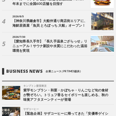
年末までに全国600店舗を目指す
2026/8/5
【神奈川県鎌倉市】大船仲通り商店街エリアに、
海鮮居酒屋「魚貝 とろぼっち 大船」オープン！
2026/7/30
【愛知県長久手市】「長久手温泉ござらっせ」リ
ニューアル！サウナ新設や水質にこだわった温浴
環境を実現
BUSINESS NEWS
企業ニュース ( PR TIMES提供 )
キンプトン新宿東京
紫芋モンブラン・和栗・かぼちゃ・りんごなど旬の食材
が勢ぞろい。トリュフ香るセイボリーも楽しめる、秋の
味覚アフタヌーンティーが登場
サザコーヒー
【緊急企画】サザコーヒーに帰ってきた「安優希ゲイシ