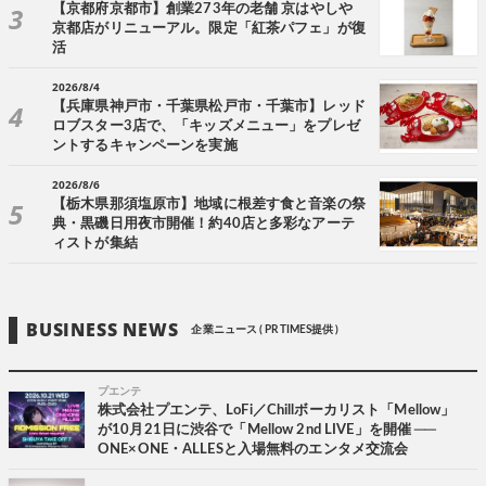
【京都府京都市】創業273年の老舗 京はやしや
京都店がリニューアル。限定「紅茶パフェ」が復
活
2026/8/4
【兵庫県神戸市・千葉県松戸市・千葉市】レッド
ロブスター3店で、「キッズメニュー」をプレゼ
ントするキャンペーンを実施
2026/8/6
【栃木県那須塩原市】地域に根差す食と音楽の祭
典・黒磯日用夜市開催！約40店と多彩なアーテ
ィストが集結
BUSINESS NEWS
企業ニュース ( PR TIMES提供 )
プエンテ
株式会社プエンテ、LoFi／Chillボーカリスト「Mellow」
が10月21日に渋谷で「Mellow 2nd LIVE」を開催 ──
ONE×ONE・ALLESと入場無料のエンタメ交流会