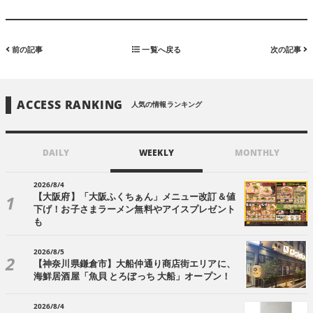
前の記事
一覧へ戻る
次の記事
ACCESS RANKING
人気の情報ランキング
DAILY
WEEKLY
MONTHLY
2026/8/4
【大阪府】「大阪ふくちぁん」メニュー改訂＆値
下げ！お子さまラーメン無料やアイスプレゼント
も
2026/8/5
【神奈川県鎌倉市】大船仲通り商店街エリアに、
海鮮居酒屋「魚貝 とろぼっち 大船」オープン！
2026/8/4