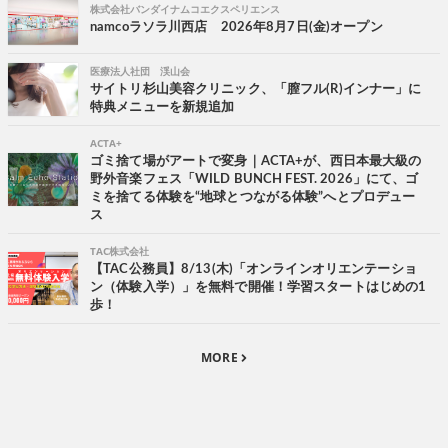
株式会社バンダイナムコエクスペリエンス
namcoラソラ川西店 2026年8月7日(金)オープン
医療法人社団 渓山会
サイトリ杉山美容クリニック、「膣フル(R)インナー」に
特典メニューを新規追加
ACTA+
ゴミ捨て場がアートで変身｜ACTA+が、西日本最大級の
野外音楽フェス「WILD BUNCH FEST. 2026」にて、ゴ
ミを捨てる体験を“地球とつながる体験”へとプロデュー
ス
TAC株式会社
【TAC公務員】8/13(木)「オンラインオリエンテーショ
ン（体験入学）」を無料で開催！学習スタートはじめの1
歩！
MORE