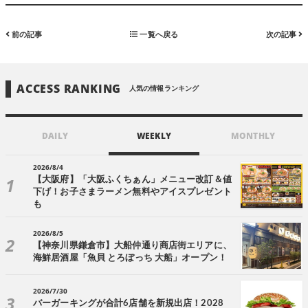
前の記事
一覧へ戻る
次の記事
ACCESS RANKING
人気の情報ランキング
DAILY
WEEKLY
MONTHLY
2026/8/4
【大阪府】「大阪ふくちぁん」メニュー改訂＆値
下げ！お子さまラーメン無料やアイスプレゼント
も
2026/8/5
【神奈川県鎌倉市】大船仲通り商店街エリアに、
海鮮居酒屋「魚貝 とろぼっち 大船」オープン！
2026/7/30
バーガーキングが合計6店舗を新規出店！2028