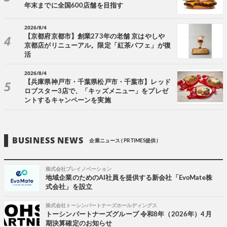
年末までに全国600店舗を目指す
2026/8/4
【京都府京都市】創業273年の老舗 京はやしや
京都店がリニューアル。限定「紅茶パフェ」が復
活
2026/8/4
【兵庫県神戸市・千葉県松戸市・千葉市】レッド
ロブスター3店で、「キッズメニュー」をプレゼ
ントするキャンペーンを実施
BUSINESS NEWS
企業ニュース ( PR TIMES提供 )
株式会社プレイノベーション
地域企業のためのAI社員を提供する新会社「EvoMate株
式会社」を設立
株式会社トーシンパートナーズホールディングス
トーシンパートナーズグループ 令和8年（2026年）4月
期決算確定のお知らせ