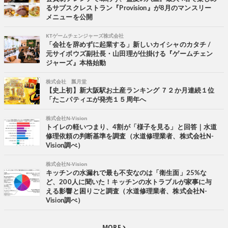
るサブスクレストラン『Provision』が8月のマンスリー
メニューを公開
KTゲームチェンジャーズ株式会社
「会社を辞めずに起業する」新しいカイシャのカタチ /
元サイボウズ副社長・山田理が仕掛ける『ゲームチェン
ジャーズ』本格始動
株式会社 瓢月堂
【史上初】新大阪駅お土産ランキング ７２か月連続１位
「たこパティエが発売１５周年へ
株式会社N-Vision
トイレの軽いつまり、4割が「様子を見る」と回答｜水道
修理依頼の判断基準を調査（水道修理業者、株式会社N-
Vision調べ）
株式会社N-Vision
キッチンの水漏れで最も不安なのは「衛生面」25%な
ど、200人に聞いた！キッチンの水トラブルが家事に与
える影響と困りごと調査（水道修理業者、株式会社N-
Vision調べ）
MORE