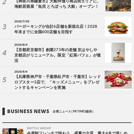
【神奈川県鎌倉市】大船仲通り商店街エリアに、
海鮮居酒屋「魚貝 とろぼっち 大船」オープン！
2026/7/30
バーガーキングが合計6店舗を新規出店！2028
年末までに全国600店舗を目指す
2026/8/4
【京都府京都市】創業273年の老舗 京はやしや
京都店がリニューアル。限定「紅茶パフェ」が復
活
2026/8/4
【兵庫県神戸市・千葉県松戸市・千葉市】レッド
ロブスター3店で、「キッズメニュー」をプレゼ
ントするキャンペーンを実施
BUSINESS NEWS
企業ニュース ( PR TIMES提供 )
INSTYLE GROUP
会員制フレンチで味わう、盛夏の六皿。最大4名で楽しめ