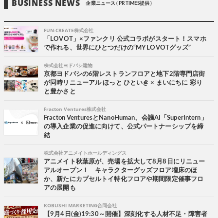
BUSINESS NEWS
企業ニュース ( PR TIMES提供 )
FUN-CREATE株式会社
「LOVOT」×ファンクリ 公式コラボがスタート！スマホ
で作れる、世界にひとつだけの“MY LOVOTグッズ”
株式会社ヨドバシ建物
京都ヨドバシの6階レストランフロアと地下2階専門店街
が同時リニューアル ほっと ひといき × まいにちに 彩り
と豊かさと
Fracton Ventures株式会社
Fracton VenturesとNanoHuman、会議AI「SuperIntern」
の導入企業の促進に向けて、公式パートナーシップを締
結
株式会社アニメイトホールディングス
アニメイト秋葉原が、売場を拡大して8月8日にリニュー
アルオープン！ キャラクターグッズフロア増床のほ
か、新たにカプセルトイ特化フロアや期間限定催事フロ
アの展開も
KOBUSHI MARKETING合同会社
【9月4日(金)19:30～開催】深刻化する人材不足・障害者