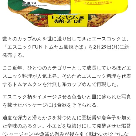
数々のカップめんを世に送り出してきたエースコックは、
「エスニックFUN トムヤム風焼そば」を2月29日(月)に新
発売する。
ここ近年、ひとつのカテゴリーとして成長しているほどエ
スニック料理が人気上昇。そのためエスニック料理を代表
するトムヤムクンを汁無し系カップめんで再現した。
エスニック柄をイメージさせる色合いと皿に盛られた写真
を載せたパッケージには食欲をそそられる。
適度な弾力と滑らかさを持つめんに豆板醤や唐辛子を加え
た辛味のあるタレ。小エビを塩漬けにして発酵させた蝦醤
(シャージャン)や魚醤の旨みが後を引く味わいがクセにな