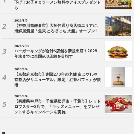
下げ！お子さまラーメン無料やアイスプレゼント
も
2026/8/5
【神奈川県鎌倉市】大船仲通り商店街エリアに、
海鮮居酒屋「魚貝 とろぼっち 大船」オープン！
2026/7/30
バーガーキングが合計6店舗を新規出店！2028
年末までに全国600店舗を目指す
2026/8/4
【京都府京都市】創業273年の老舗 京はやしや
京都店がリニューアル。限定「紅茶パフェ」が復
活
2026/8/4
【兵庫県神戸市・千葉県松戸市・千葉市】レッド
ロブスター3店で、「キッズメニュー」をプレゼ
ントするキャンペーンを実施