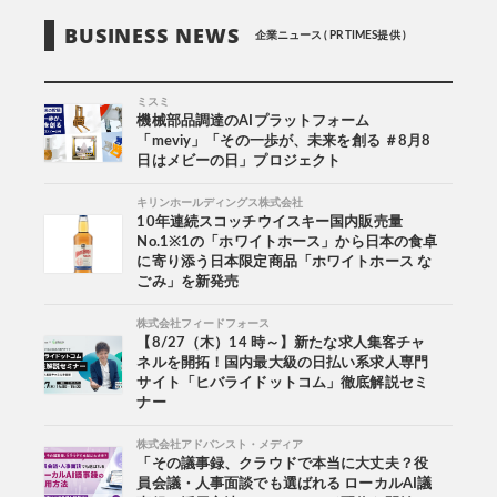
BUSINESS NEWS
企業ニュース ( PR TIMES提供 )
ミスミ
機械部品調達のAIプラットフォーム
「meviy」「その一歩が、未来を創る ＃8月8
日はメビーの日」プロジェクト
キリンホールディングス株式会社
10年連続スコッチウイスキー国内販売量
No.1※1の「ホワイトホース」から日本の食卓
に寄り添う日本限定商品「ホワイトホース な
ごみ」を新発売
株式会社フィードフォース
【8/27（木）14 時～】新たな求人集客チャ
ネルを開拓！国内最大級の日払い系求人専門
サイト「ヒバライドットコム」徹底解説セミ
ナー
株式会社アドバンスト・メディア
「その議事録、クラウドで本当に大丈夫？役
員会議・人事面談でも選ばれる ローカルAI議