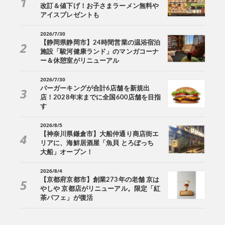
改訂＆値下げ！お子さまラーメン無料や
アイスプレゼントも
2026/7/30
【静岡県静岡市】24時間営業の温浴宿泊
施設「駿河健康ランド」のマンガコーナ
ー＆休憩室がリニューアル
2026/7/30
バーガーキングが合計6店舗を新規出
店！2028年末までに全国600店舗を目指
す
2026/8/5
【神奈川県鎌倉市】大船仲通り商店街エ
リアに、海鮮居酒屋「魚貝 とろぼっち
大船」オープン！
2026/8/4
【京都府京都市】創業273年の老舗 京は
やしや 京都店がリニューアル。限定「紅
茶パフェ」が復活