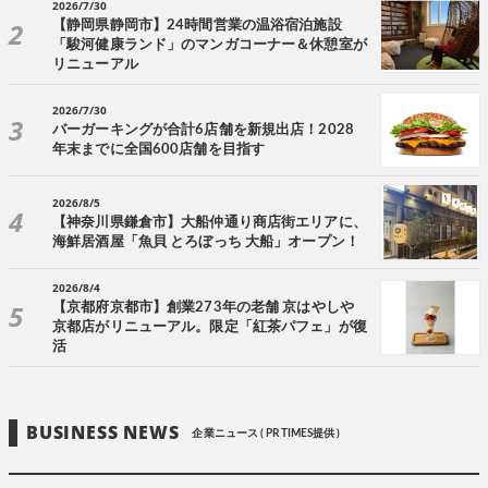
2026/7/30
【静岡県静岡市】24時間営業の温浴宿泊施設
「駿河健康ランド」のマンガコーナー＆休憩室が
リニューアル
2026/7/30
バーガーキングが合計6店舗を新規出店！2028
年末までに全国600店舗を目指す
2026/8/5
【神奈川県鎌倉市】大船仲通り商店街エリアに、
海鮮居酒屋「魚貝 とろぼっち 大船」オープン！
2026/8/4
【京都府京都市】創業273年の老舗 京はやしや
京都店がリニューアル。限定「紅茶パフェ」が復
活
BUSINESS NEWS
企業ニュース ( PR TIMES提供 )