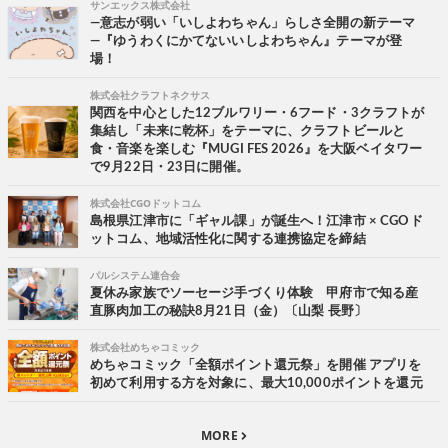
サンエックス株式会社
―意志が弱い「いしよわちゃん」らしさ全開の新テーマ
―『ゆうわくにかてないいしよわちゃん』テーマが登
場！
株式会社クラフトネクサス
関西を中心とした12ブルワリー・6フード・3クラフトが
集結し「未来に乾杯」をテーマに、クラフトビールと
食・音楽を楽しむ『MUGI FES 2026』を大阪ベイタワー
で9月22日・23日に開催。
株式会社CGOドットコム
島根県江津市に「ギャル課」が誕生へ！江津市 × CGOド
ットコム、地域活性化に関する連携協定を締結
パルシステム連合会
夏休み家族でソーセージ手づくり体験 甲府市で知る産
直豚肉加工の秘訣8月21日（金）〔山梨 長野〕
株式会社めちゃコミック
めちゃコミック「全額ポイント還元祭」を開催 アプリを
初めて利用する方を対象に、最大10,000ポイントを還元
MORE