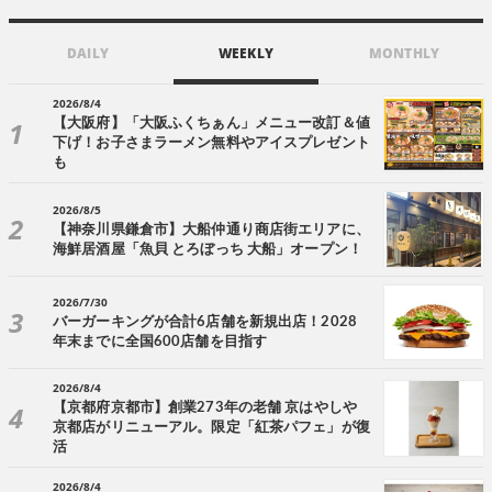
DAILY
WEEKLY
MONTHLY
2026/8/4
【大阪府】「大阪ふくちぁん」メニュー改訂＆値
下げ！お子さまラーメン無料やアイスプレゼント
も
2026/8/5
【神奈川県鎌倉市】大船仲通り商店街エリアに、
海鮮居酒屋「魚貝 とろぼっち 大船」オープン！
2026/7/30
バーガーキングが合計6店舗を新規出店！2028
年末までに全国600店舗を目指す
2026/8/4
【京都府京都市】創業273年の老舗 京はやしや
京都店がリニューアル。限定「紅茶パフェ」が復
活
2026/8/4