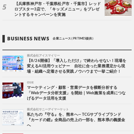
【兵庫県神戸市・千葉県松戸市・千葉市】レッド
ロブスター3店で、「キッズメニュー」をプレゼ
ントするキャンペーンを実施
BUSINESS NEWS
企業ニュース ( PR TIMES提供 )
株式会社アイスマイリー
【8/26開催】「導入しただけ」で終わらせない！現場を
変えるAI活用ウェビナー 自社に合った業務選定から現
場・組織へ定着させる実践ノウハウまで一挙ご紹介！
OSIE
マーケティング・顧客・営業データを横断分析する
「Webデータ分析支援」を開始｜Web施策を成果につな
げるデータ活用を支援
株式会社サニーデイマーケット
私たちの『守る』を、熊本へ― TCGサプライブランド
『カードの鎧』全商品の売上の一部を、熊本県の義援金
へ