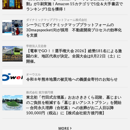
割』が3刷実施！Amazon 15カテゴリで1位＆大手書店で
ランキング1位を獲得！
ダイナミックマッププラットフォーム株式会社
シーラにてダイナミックマッププラットフォームの
3Dmapspocket(R)が採用 不動産開発プロセスの効率化
を支援
学校法人立志舎
【電車でGO！！選手権大会 2026】総勢181名による激
闘の末、地区代表が決定。全国大会は8月22日（土）に
開催。
オーウエル
令和８年熊本地震の被災地への義援金寄付のお知らせ
株式会社 前方後円墳
東北初「竹田式古墳墓」おおさきさくら花陵、墓じまい
のご負担を軽減する「墓じまいアシストプラン」を開始
─ 合同永久埋葬（合祀墓）への改葬がお二人目以降
100,000円（税込）に【株式会社前方後円墳】
MORE