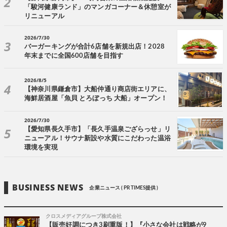
「駿河健康ランド」のマンガコーナー＆休憩室が
リニューアル
2026/7/30
バーガーキングが合計6店舗を新規出店！2028
年末までに全国600店舗を目指す
2026/8/5
【神奈川県鎌倉市】大船仲通り商店街エリアに、
海鮮居酒屋「魚貝 とろぼっち 大船」オープン！
2026/7/30
【愛知県長久手市】「長久手温泉ござらっせ」リ
ニューアル！サウナ新設や水質にこだわった温浴
環境を実現
BUSINESS NEWS
企業ニュース ( PR TIMES提供 )
クロスメディアグループ株式会社
【販売好調につき3刷重版！】『小さな会社は戦略が9