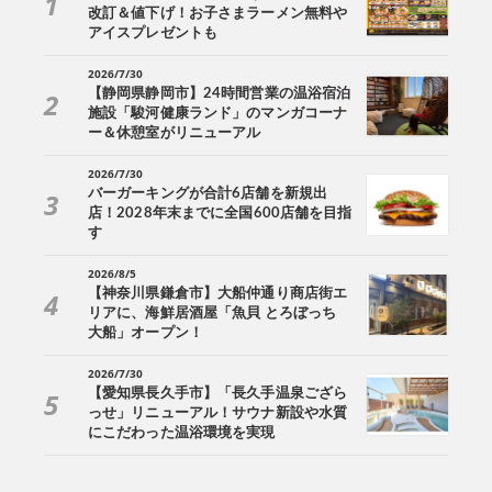
改訂＆値下げ！お子さまラーメン無料や
アイスプレゼントも
2026/7/30
【静岡県静岡市】24時間営業の温浴宿泊
施設「駿河健康ランド」のマンガコーナ
ー＆休憩室がリニューアル
2026/7/30
バーガーキングが合計6店舗を新規出
店！2028年末までに全国600店舗を目指
す
2026/8/5
【神奈川県鎌倉市】大船仲通り商店街エ
リアに、海鮮居酒屋「魚貝 とろぼっち
大船」オープン！
2026/7/30
【愛知県長久手市】「長久手温泉ござら
っせ」リニューアル！サウナ新設や水質
にこだわった温浴環境を実現