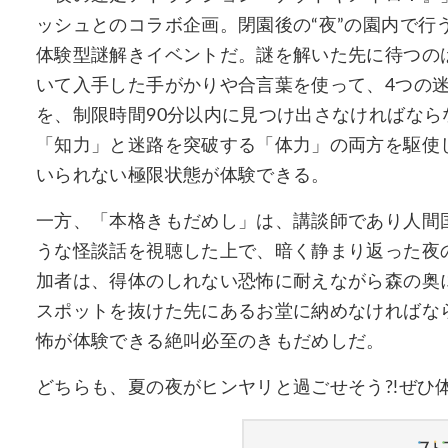
ッシュとのコラボ企画。閉園後の“夜”の園内で行
体験型謎解きイベントだ。謎を解いた先に待つの
いて入手した手がかりや合言葉を使って、4つの
を、制限時間90分以内に見つけ出さなければな
「知力」と迷路を突破する「体力」の両方を駆使
いられない極限状態が体験できる。
一方、「本格きもだめし」は、講談師であり人間
うな怪談話を視聴した上で、暗く静まり返った夜の
加者は、得体のしれない恐怖に耐えながら森の奥
スポットを抜けた先にあるお堂に納めなければなら
怖が体験できる絶叫必至のきもだめしだ。
どちらも、夏の夜がヒンヤリと過ごせそう?!ぜひ