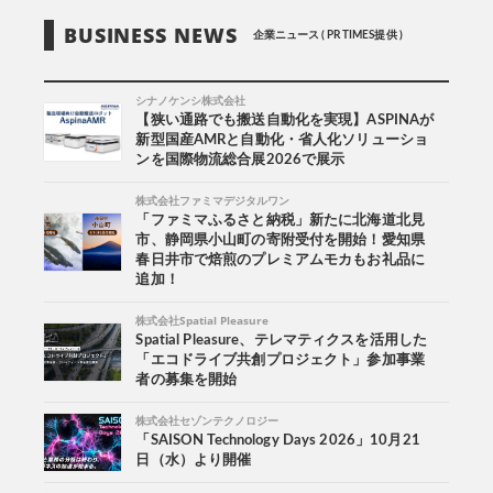
BUSINESS NEWS
企業ニュース ( PR TIMES提供 )
シナノケンシ株式会社
【狭い通路でも搬送自動化を実現】ASPINAが
新型国産AMRと自動化・省人化ソリューショ
ンを国際物流総合展2026で展示
株式会社ファミマデジタルワン
「ファミマふるさと納税」新たに北海道北見
市、静岡県小山町の寄附受付を開始！愛知県
春日井市で焙煎のプレミアムモカもお礼品に
追加！
株式会社Spatial Pleasure
Spatial Pleasure、テレマティクスを活用した
「エコドライブ共創プロジェクト」参加事業
者の募集を開始
株式会社セゾンテクノロジー
「SAISON Technology Days 2026」10月21
日（水）より開催