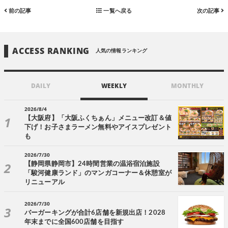
前の記事
一覧へ戻る
次の記事
ACCESS RANKING
人気の情報ランキング
DAILY
WEEKLY
MONTHLY
2026/8/4
【大阪府】「大阪ふくちぁん」メニュー改訂＆値
下げ！お子さまラーメン無料やアイスプレゼント
も
2026/7/30
【静岡県静岡市】24時間営業の温浴宿泊施設
「駿河健康ランド」のマンガコーナー＆休憩室が
リニューアル
2026/7/30
バーガーキングが合計6店舗を新規出店！2028
年末までに全国600店舗を目指す