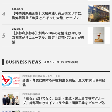
2026/8/5
【神奈川県鎌倉市】大船仲通り商店街エリアに、
海鮮居酒屋「魚貝 とろぼっち 大船」オープン！
2026/8/4
【京都府京都市】創業273年の老舗 京はやしや
京都店がリニューアル。限定「紅茶パフェ」が復
活
BUSINESS NEWS
企業ニュース ( PR TIMES提供 )
株式会社青山財産ネットワークス
介護・育児に関する休暇制度を刷新、最大年10日を有給
化
株式会社橋本組
「造る」だけでなく、設計・製造・施工まで橋本グルー
プ、首都圏の水道インフラ企業・須藤工業をグループ化