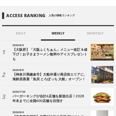
ACCESS RANKING
人気の情報ランキング
DAILY
WEEKLY
MONTHLY
2026/8/4
【大阪府】「大阪ふくちぁん」メニュー改訂＆値
下げ！お子さまラーメン無料やアイスプレゼント
も
2026/8/5
【神奈川県鎌倉市】大船仲通り商店街エリアに、
海鮮居酒屋「魚貝 とろぼっち 大船」オープン！
2026/7/30
バーガーキングが合計6店舗を新規出店！2028
年末までに全国600店舗を目指す
2026/8/4