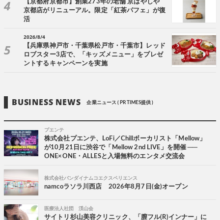
【京都府京都市】創業273年の老舗 京はやしや
京都店がリニューアル。限定「紅茶パフェ」が復
活
2026/8/4
【兵庫県神戸市・千葉県松戸市・千葉市】レッド
ロブスター3店で、「キッズメニュー」をプレゼ
ントするキャンペーンを実施
BUSINESS NEWS
企業ニュース ( PR TIMES提供 )
プエンテ
株式会社プエンテ、LoFi／Chillボーカリスト「Mellow」
が10月21日に渋谷で「Mellow 2nd LIVE」を開催 ──
ONE×ONE・ALLESと入場無料のエンタメ交流会
株式会社バンダイナムコエクスペリエンス
namcoラソラ川西店 2026年8月7日(金)オープン
医療法人社団 渓山会
サイトリ杉山美容クリニック、「膣フル(R)インナー」に