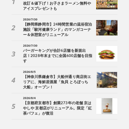
改訂＆値下げ！お子さまラーメン無料や
アイスプレゼントも
2026/7/30
【静岡県静岡市】24時間営業の温浴宿泊
施設「駿河健康ランド」のマンガコーナ
ー＆休憩室がリニューアル
2026/7/30
バーガーキングが合計6店舗を新規出
店！2028年末までに全国600店舗を目指
す
2026/8/5
【神奈川県鎌倉市】大船仲通り商店街エ
リアに、海鮮居酒屋「魚貝 とろぼっち
大船」オープン！
2026/8/4
【京都府京都市】創業273年の老舗 京は
やしや 京都店がリニューアル。限定「紅
茶パフェ」が復活