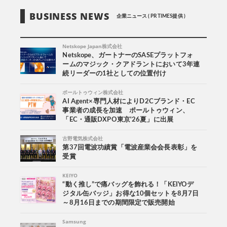
BUSINESS NEWS
企業ニュース ( PR TIMES提供 )
Netskope Japan株式会社
Netskope、ガートナーのSASEプラットフォ
ームのマジック・クアドラントにおいて3年連
続リーダーの1社としての位置付け
ポールトゥウィン株式会社
AI Agent×専門人材によりD2Cブランド・EC
事業者の成長を加速 ポールトゥウィン、
「EC・通販DXPO東京'26夏」に出展
古野電気株式会社
第37回電波功績賞「電波産業会会長表彰」を
受賞
KEIYO
“動く推し”で痛バッグを飾れる！「KEIYOデ
ジタル缶バッジ」お得な10個セットを8月7日
～8月16日までの期間限定で販売開始
Samsung