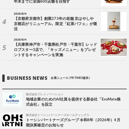
年末までに全国600店舗を目指す
2026/8/4
【京都府京都市】創業273年の老舗 京はやしや
京都店がリニューアル。限定「紅茶パフェ」が復
活
2026/8/4
【兵庫県神戸市・千葉県松戸市・千葉市】レッド
ロブスター3店で、「キッズメニュー」をプレゼ
ントするキャンペーンを実施
BUSINESS NEWS
企業ニュース ( PR TIMES提供 )
株式会社プレイノベーション
地域企業のためのAI社員を提供する新会社「EvoMate株
式会社」を設立
株式会社トーシンパートナーズホールディングス
トーシンパートナーズグループ 令和8年（2026年）4月
期決算確定のお知らせ