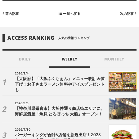
前の記事
一覧へ戻る
次の記事
ACCESS RANKING
人気の情報ランキング
DAILY
WEEKLY
MONTHLY
2026/8/4
【大阪府】「大阪ふくちぁん」メニュー改訂＆値
下げ！お子さまラーメン無料やアイスプレゼント
も
2026/8/5
【神奈川県鎌倉市】大船仲通り商店街エリアに、
海鮮居酒屋「魚貝 とろぼっち 大船」オープン！
2026/7/30
バーガーキングが合計6店舗を新規出店！2028