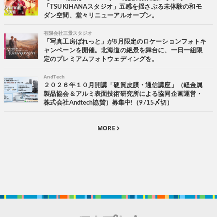
「TSUKIHANAスタジオ」五感を揺さぶる未体験の和モ
ダン空間、堂々リニューアルオープン。
有限会社三景スタジオ
「写真工房ぱれっと」が8月限定のロケーションフォトキ
ャンペーンを開催。北海道の絶景を舞台に、一日一組限
定のプレミアムフォトウェディングを。
AndTech
２０２６年１０月開講「硬質皮膜・通信講座」（軽金属
製品協会＆アルミ表面技術研究所による協同企画運営・
株式会社Andtech協賛）募集中!（9/15〆切）
MORE