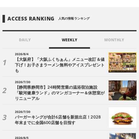
ACCESS RANKING
人気の情報ランキング
DAILY
WEEKLY
MONTHLY
2026/8/4
【大阪府】「大阪ふくちぁん」メニュー改訂＆値
下げ！お子さまラーメン無料やアイスプレゼント
も
2026/7/30
【静岡県静岡市】24時間営業の温浴宿泊施設
「駿河健康ランド」のマンガコーナー＆休憩室が
リニューアル
2026/7/30
バーガーキングが合計6店舗を新規出店！2028
年末までに全国600店舗を目指す
2026/8/5