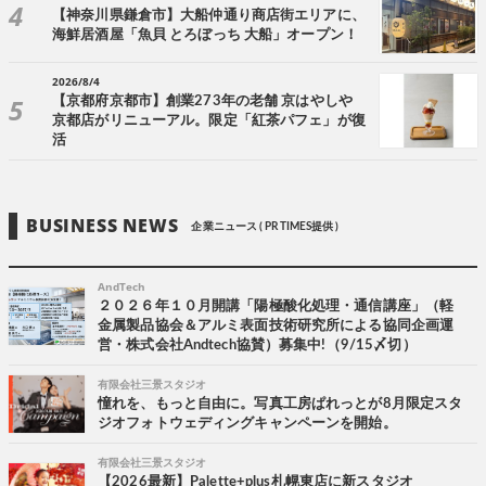
【神奈川県鎌倉市】大船仲通り商店街エリアに、
海鮮居酒屋「魚貝 とろぼっち 大船」オープン！
2026/8/4
【京都府京都市】創業273年の老舗 京はやしや
京都店がリニューアル。限定「紅茶パフェ」が復
活
BUSINESS NEWS
企業ニュース ( PR TIMES提供 )
AndTech
２０２６年１０月開講「陽極酸化処理・通信講座」（軽
金属製品協会＆アルミ表面技術研究所による協同企画運
営・株式会社Andtech協賛）募集中!（9/15〆切）
有限会社三景スタジオ
憧れを、もっと自由に。写真工房ぱれっとが8月限定スタ
ジオフォトウェディングキャンペーンを開始。
有限会社三景スタジオ
【2026最新】Palette+plus札幌東店に新スタジオ