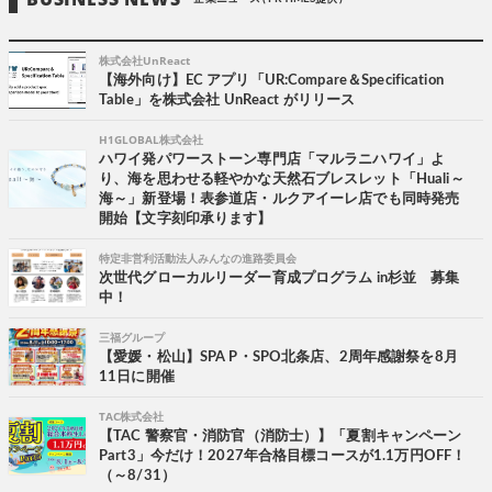
株式会社UnReact
【海外向け】EC アプリ「UR:Compare＆Specification
Table」を株式会社 UnReact がリリース
H1GLOBAL株式会社
ハワイ発パワーストーン専門店「マルラニハワイ」よ
り、海を思わせる軽やかな天然石ブレスレット「Huali～
海～」新登場！表参道店・ルクアイーレ店でも同時発売
開始【文字刻印承ります】
特定非営利活動法人みんなの進路委員会
次世代グローカルリーダー育成プログラム in杉並 募集
中！
三福グループ
【愛媛・松山】SPA P・SPO北条店、2周年感謝祭を8月
11日に開催
TAC株式会社
【TAC 警察官・消防官（消防士）】「夏割キャンペーン
Part3」今だけ！2027年合格目標コースが1.1万円OFF！
（～8/31）