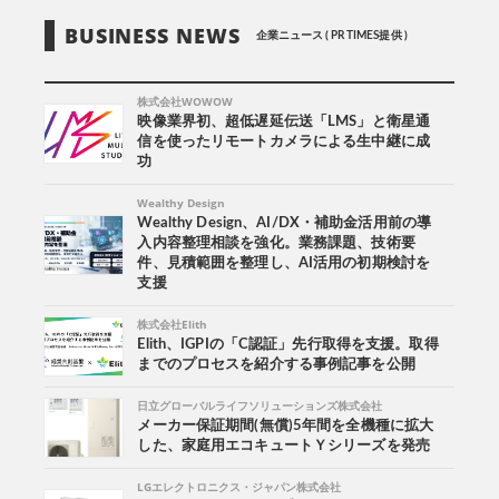
BUSINESS NEWS
企業ニュース ( PR TIMES提供 )
株式会社WOWOW
映像業界初、超低遅延伝送「LMS」と衛星通
信を使ったリモートカメラによる生中継に成
功
Wealthy Design
Wealthy Design、AI/DX・補助金活用前の導
入内容整理相談を強化。業務課題、技術要
件、見積範囲を整理し、AI活用の初期検討を
支援
株式会社Elith
Elith、IGPIの「C認証」先行取得を支援。取得
までのプロセスを紹介する事例記事を公開
日立グローバルライフソリューションズ株式会社
メーカー保証期間(無償)5年間を全機種に拡大
した、家庭用エコキュートＹシリーズを発売
LGエレクトロニクス・ジャパン株式会社