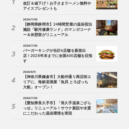
改訂＆値下げ！お子さまラーメン無料や
アイスプレゼントも
2026/7/30
【静岡県静岡市】24時間営業の温浴宿泊
施設「駿河健康ランド」のマンガコーナ
ー＆休憩室がリニューアル
2026/7/30
バーガーキングが合計6店舗を新規出
店！2028年末までに全国600店舗を目指
す
2026/8/5
【神奈川県鎌倉市】大船仲通り商店街エ
リアに、海鮮居酒屋「魚貝 とろぼっち
大船」オープン！
2026/7/30
【愛知県長久手市】「長久手温泉ござら
っせ」リニューアル！サウナ新設や水質
にこだわった温浴環境を実現