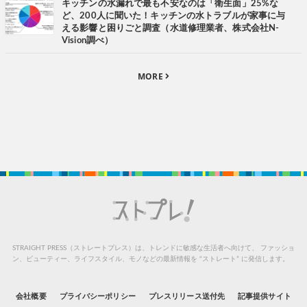
キッチンの水漏れで最も不安なのは「衛生面」25%な
ど、200人に聞いた！キッチンの水トラブルが家事に与
える影響と困りごと調査（水道修理業者、株式会社N-
Vision調べ）
MORE
STRAIGHT PRESS（ストレートプレス）は、トレンドに敏感な生活者へ向けて、
ファッショ
ン、ビューティー、ライフスタイル、モノなどの最新情報を “ストレート” に発信します。
会社概要
プライバシーポリシー
プレスリリース送付先
記事提供サイト