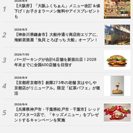
2026/8/4
【大阪府】「大阪ふくちぁん」メニュー改訂＆値
下げ！お子さまラーメン無料やアイスプレゼント
も
2026/8/5
【神奈川県鎌倉市】大船仲通り商店街エリアに、
海鮮居酒屋「魚貝 とろぼっち 大船」オープン！
2026/7/30
バーガーキングが合計6店舗を新規出店！2028
年末までに全国600店舗を目指す
2026/8/4
【京都府京都市】創業273年の老舗 京はやしや
京都店がリニューアル。限定「紅茶パフェ」が復
活
2026/8/4
【兵庫県神戸市・千葉県松戸市・千葉市】レッド
ロブスター3店で、「キッズメニュー」をプレゼ
ントするキャンペーンを実施