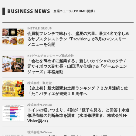
BUSINESS NEWS
企業ニュース ( PR TIMES提供 )
INSTYLE GROUP
会員制フレンチで味わう、盛夏の六皿。最大4名で楽しめ
るサブスクレストラン『Provision』が8月のマンスリー
メニューを公開
KTゲームチェンジャーズ株式会社
「会社を辞めずに起業する」新しいカイシャのカタチ /
元サイボウズ副社長・山田理が仕掛ける『ゲームチェン
ジャーズ』本格始動
株式会社 瓢月堂
【史上初】新大阪駅お土産ランキング ７２か月連続１位
「たこパティエが発売１５周年へ
株式会社N-Vision
トイレの軽いつまり、4割が「様子を見る」と回答｜水道
修理依頼の判断基準を調査（水道修理業者、株式会社N-
Vision調べ）
株式会社N-Vision