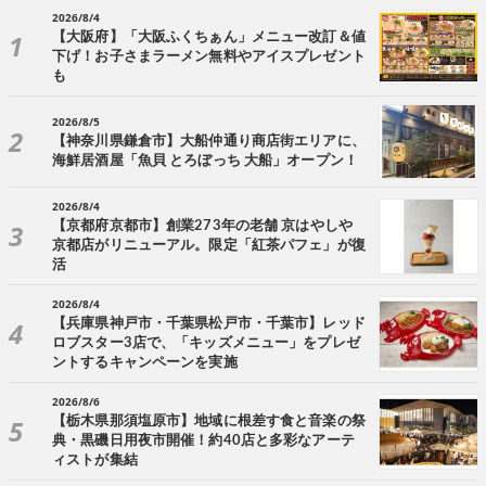
2026/8/4
【大阪府】「大阪ふくちぁん」メニュー改訂＆値
下げ！お子さまラーメン無料やアイスプレゼント
も
2026/8/5
【神奈川県鎌倉市】大船仲通り商店街エリアに、
海鮮居酒屋「魚貝 とろぼっち 大船」オープン！
2026/8/4
【京都府京都市】創業273年の老舗 京はやしや
京都店がリニューアル。限定「紅茶パフェ」が復
活
2026/8/4
【兵庫県神戸市・千葉県松戸市・千葉市】レッド
ロブスター3店で、「キッズメニュー」をプレゼ
ントするキャンペーンを実施
2026/8/6
【栃木県那須塩原市】地域に根差す食と音楽の祭
典・黒磯日用夜市開催！約40店と多彩なアーテ
ィストが集結