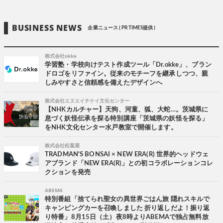
BUSINESS NEWS
企業ニュース ( PR TIMES提供 )
株式会社okke
学習塾・学校向けテスト作成ツール「Dr.okke」、ブラン
ドロゴをリファイン。従来のモチーフを継承しつつ、親
しみやすさと信頼感を備えたデザインへ
株式会社エヌエイチケイ文化センター
【NHKカルチャー】天狗、河童、狐、大蛇…。茨城県に
息づく妖怪伝承を探る特別講座「茨城県の妖怪を探る」
をNHK文化センター水戸教室で開催します。
株式会社松葉屋
TRADMAN'S BONSAI × NEW ERA(R) 世界的ヘッドウェ
アブランド「NEW ERA(R)」との初コラボレーションコレ
クションを発売
ABEMA
特別番組「捨てられ聖女の異世界ごはん旅 隠れスキルで
キャンピングカーを召喚しました 折り返しだよ！振り返
り特番」8月15日（土）夜8時よりABEMAで独占無料放