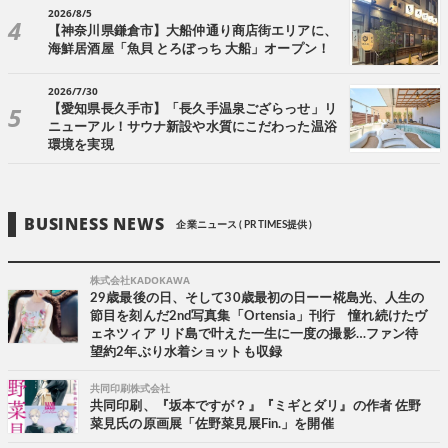
2026/8/5
【神奈川県鎌倉市】大船仲通り商店街エリアに、
海鮮居酒屋「魚貝 とろぼっち 大船」オープン！
2026/7/30
【愛知県長久手市】「長久手温泉ござらっせ」リ
ニューアル！サウナ新設や水質にこだわった温浴
環境を実現
BUSINESS NEWS
企業ニュース ( PR TIMES提供 )
株式会社KADOKAWA
29歳最後の日、そして30歳最初の日ーー椛島光、人生の
節目を刻んだ2nd写真集「Ortensia」刊行 憧れ続けたヴ
ェネツィア リド島で叶えた一生に一度の撮影…ファン待
望約2年ぶり水着ショットも収録
共同印刷株式会社
共同印刷、『坂本ですが？』『ミギとダリ』の作者 佐野
菜見氏の原画展「佐野菜見展Fin.」を開催