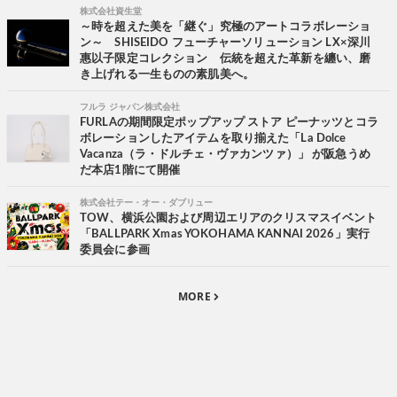
株式会社資生堂
～時を超えた美を「継ぐ」究極のアートコラボレーショ
ン～ SHISEIDO フューチャーソリューション LX×深川
惠以子限定コレクション 伝統を超えた革新を纏い、磨
き上げれる一生ものの素肌美へ。
フルラ ジャパン株式会社
FURLAの期間限定ポップアップ ストア ピーナッツとコラ
ボレーションしたアイテムを取り揃えた「La Dolce
Vacanza（ラ・ドルチェ・ヴァカンツァ）」 が阪急うめ
だ本店1階にて開催
株式会社テー・オー・ダブリュー
TOW、横浜公園および周辺エリアのクリスマスイベント
「BALLPARK Xmas YOKOHAMA KANNAI 2026」実行
委員会に参画
MORE