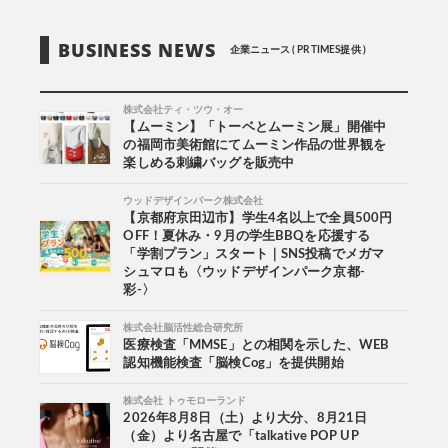
BUSINESS NEWS
企業ニュース ( PR TIMES提供 )
株式会社ティ・ツウ・オー
【ムーミン】「トーベとムーミン展」開催中
の福岡市美術館にてムーミン作品の世界観を
楽しめる刺繍バッグを販売中
ウッドデザインパーク株式会社
【京都府京田辺市】学生4名以上で全員500円
OFF！夏休み・9月の学生BBQを応援する
「学割プラン」スタート｜SNS投稿でメガマ
シュマロも〈ウッドデザインパーク京都-
彩-〉
株式会社脳活性総合研究所
医療検査「MMSE」との相関を示した、WEB
認知機能検査「脳検Cog」を提供開始
株式会社 トゥモローランド
2026年8月8日（土）より大分、8月21日
（金）より名古屋で「talkative POP UP