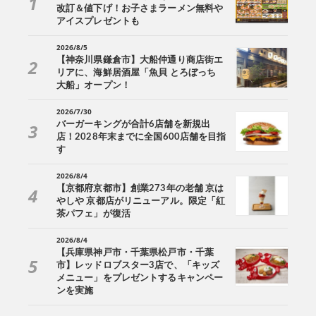
改訂＆値下げ！お子さまラーメン無料や
アイスプレゼントも
2026/8/5
【神奈川県鎌倉市】大船仲通り商店街エ
リアに、海鮮居酒屋「魚貝 とろぼっち
大船」オープン！
2026/7/30
バーガーキングが合計6店舗を新規出
店！2028年末までに全国600店舗を目指
す
2026/8/4
【京都府京都市】創業273年の老舗 京は
やしや 京都店がリニューアル。限定「紅
茶パフェ」が復活
2026/8/4
【兵庫県神戸市・千葉県松戸市・千葉
市】レッドロブスター3店で、「キッズ
メニュー」をプレゼントするキャンペー
ンを実施