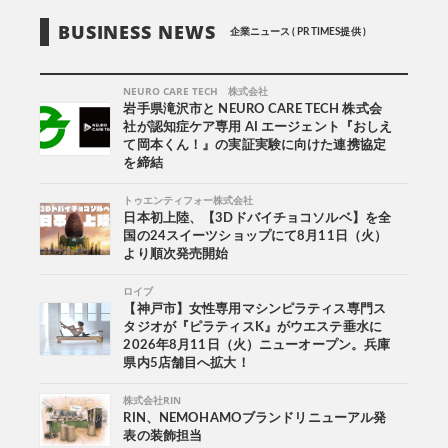
BUSINESS NEWS
企業ニュース ( PR TIMES提供 )
NEURO CARE TECH 株式会社
岩手県滝沢市と NEURO CARE TECH 株式会
社が認知症ケア専用 AI エージェント『おしえ
て岡本くん！』の実証実験に向けた連携協定
を締結
トゥエンティフォー株式会社
日本初上陸、【3Dドバイチョコソルベ】を全
国の24スイーツショップにて8月11日（火）
より順次発売開始
ロイブ
【神戸市】女性専用マシンピラティス専門ス
タジオが『ピラティスK』がウエステ垂水に
2026年8月11日（火）ニューオープン。兵庫
県内5店舗目へ拡大！
株式会社RIN
RIN、NEMOHAMOブランドリニューアル発
表の装飾担当