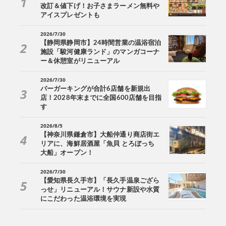
改訂＆値下げ！お子さまラーメン無料や
アイスプレゼントも
2026/7/30
【静岡県静岡市】24時間営業の温浴宿泊
施設「駿河健康ランド」のマンガコーナ
ー＆休憩室がリニューアル
2026/7/30
バーガーキングが合計6店舗を新規出
店！2028年末までに全国600店舗を目指
す
2026/8/5
【神奈川県鎌倉市】大船仲通り商店街エ
リアに、海鮮居酒屋「魚貝 とろぼっち
大船」オープン！
2026/7/30
【愛知県長久手市】「長久手温泉ござら
っせ」リニューアル！サウナ新設や水質
にこだわった温浴環境を実現