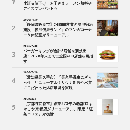
改訂＆値下げ！お子さまラーメン無料や
アイスプレゼントも
2026/7/30
【静岡県静岡市】24時間営業の温浴宿泊
施設「駿河健康ランド」のマンガコーナ
ー＆休憩室がリニューアル
2026/7/30
バーガーキングが合計6店舗を新規出
店！2028年末までに全国600店舗を目指
す
2026/7/30
【愛知県長久手市】「長久手温泉ござら
っせ」リニューアル！サウナ新設や水質
にこだわった温浴環境を実現
2026/8/4
【京都府京都市】創業273年の老舗 京は
やしや 京都店がリニューアル。限定「紅
茶パフェ」が復活