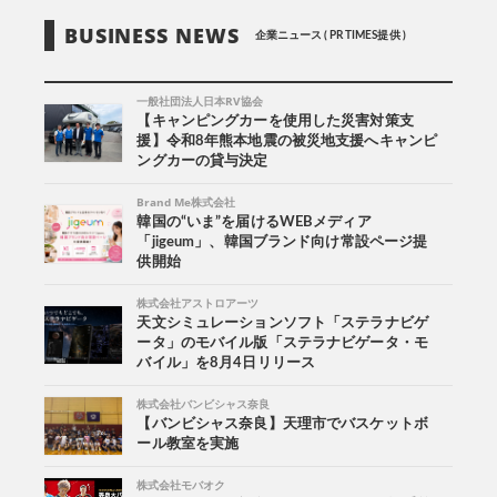
BUSINESS NEWS
企業ニュース ( PR TIMES提供 )
一般社団法人日本RV協会
【キャンピングカーを使用した災害対策支
援】令和8年熊本地震の被災地支援へキャンピ
ングカーの貸与決定
Brand Me株式会社
韓国の“いま”を届けるWEBメディア
「jigeum」、韓国ブランド向け常設ページ提
供開始
株式会社アストロアーツ
天文シミュレーションソフト「ステラナビゲ
ータ」のモバイル版「ステラナビゲータ・モ
バイル」を8月4日リリース
株式会社バンビシャス奈良
【バンビシャス奈良】天理市でバスケットボ
ール教室を実施
株式会社モバオク