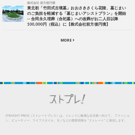
株式会社 前方後円墳
東北初「竹田式古墳墓」おおさきさくら花陵、墓じまい
のご負担を軽減する「墓じまいアシストプラン」を開始
─ 合同永久埋葬（合祀墓）への改葬がお二人目以降
100,000円（税込）に【株式会社前方後円墳】
MORE
STRAIGHT PRESS（ストレートプレス）は、トレンドに敏感な生活者へ向けて、
ファッショ
ン、ビューティー、ライフスタイル、モノなどの最新情報を “ストレート” に発信します。