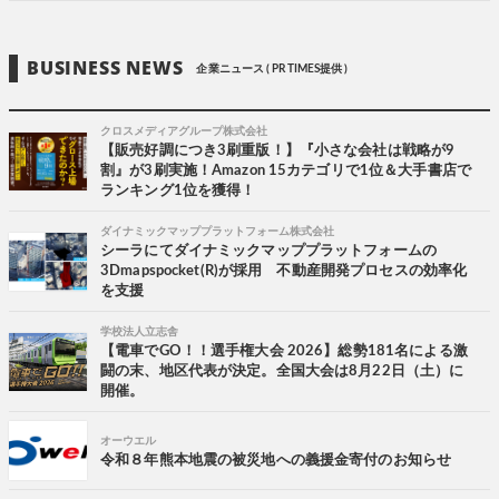
BUSINESS NEWS
企業ニュース ( PR TIMES提供 )
クロスメディアグループ株式会社
【販売好調につき3刷重版！】『小さな会社は戦略が9
割』が3刷実施！Amazon 15カテゴリで1位＆大手書店で
ランキング1位を獲得！
ダイナミックマッププラットフォーム株式会社
シーラにてダイナミックマッププラットフォームの
3Dmapspocket(R)が採用 不動産開発プロセスの効率化
を支援
学校法人立志舎
【電車でGO！！選手権大会 2026】総勢181名による激
闘の末、地区代表が決定。全国大会は8月22日（土）に
開催。
オーウエル
令和８年熊本地震の被災地への義援金寄付のお知らせ