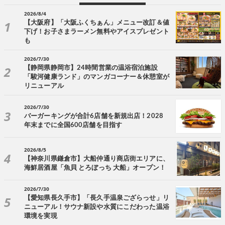
2026/8/4
【大阪府】「大阪ふくちぁん」メニュー改訂＆値
下げ！お子さまラーメン無料やアイスプレゼント
も
2026/7/30
【静岡県静岡市】24時間営業の温浴宿泊施設
「駿河健康ランド」のマンガコーナー＆休憩室が
リニューアル
2026/7/30
バーガーキングが合計6店舗を新規出店！2028
年末までに全国600店舗を目指す
2026/8/5
【神奈川県鎌倉市】大船仲通り商店街エリアに、
海鮮居酒屋「魚貝 とろぼっち 大船」オープン！
2026/7/30
【愛知県長久手市】「長久手温泉ござらっせ」リ
ニューアル！サウナ新設や水質にこだわった温浴
環境を実現