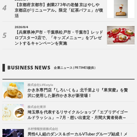
【京都府京都市】創業273年の老舗 京はやしや
京都店がリニューアル。限定「紅茶パフェ」が復
活
2026/8/4
【兵庫県神戸市・千葉県松戸市・千葉市】レッド
ロブスター3店で、「キッズメニュー」をプレゼ
ントするキャンペーンを実施
BUSINESS NEWS
企業ニュース ( PR TIMES提供 )
株式会社LIFEstyle
かき氷専門店『しろいくも』北千里より『果実蜜』を贅
沢に使用した新作かき氷が新登場！
株式会社東洋
埼玉県を代表するリサイクルショップ「エブリデイゴー
ルドラッシュ」～7月・想い出査定・月間大賞者発表～
木村情報技術株式会社
男性4人組のダンス＆ボーカルVTuberグループ結成！メ