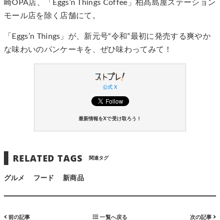
崎OPA店、「Eggs’n Things Coffee」柏髙島屋ステーション
モール店を除く店舗にて。
「Eggs’n Things」が、新元号“令和”最初に発売する爽やか
な味わいのパンケーキを、ぜひ味わってみて！
公式 X
最新情報をXで受け取ろう！
RELATED TAGS
関連タグ
グルメ
フード
新商品
前の記事
一覧へ戻る
次の記事