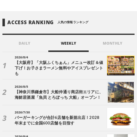
ACCESS RANKING
人気の情報ランキング
DAILY
WEEKLY
MONTHLY
2026/8/4
【大阪府】「大阪ふくちぁん」メニュー改訂＆値
下げ！お子さまラーメン無料やアイスプレゼント
も
2026/8/5
【神奈川県鎌倉市】大船仲通り商店街エリアに、
海鮮居酒屋「魚貝 とろぼっち 大船」オープン！
2026/7/30
バーガーキングが合計6店舗を新規出店！2028
年末までに全国600店舗を目指す
2026/8/4