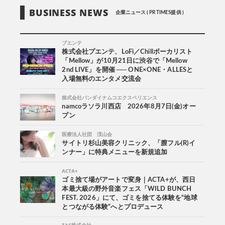
BUSINESS NEWS
企業ニュース ( PR TIMES提供 )
プエンテ
株式会社プエンテ、LoFi／Chillボーカリスト
「Mellow」が10月21日に渋谷で「Mellow
2nd LIVE」を開催 ── ONE×ONE・ALLESと
入場無料のエンタメ交流会
株式会社バンダイナムコエクスペリエンス
namcoラソラ川西店 2026年8月7日(金)オー
プン
医療法人社団 渓山会
サイトリ杉山美容クリニック、「膣フル(R)イ
ンナー」に特典メニューを新規追加
ACTA+
ゴミ捨て場がアートで変身｜ACTA+が、西日
本最大級の野外音楽フェス「WILD BUNCH
FEST. 2026」にて、ゴミを捨てる体験を“地球
とつながる体験”へとプロデュース