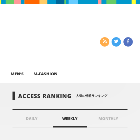
I
MEN’S
M-FASHION
ACCESS RANKING
人気の情報ランキング
DAILY
WEEKLY
MONTHLY