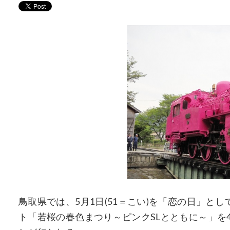
鳥取県では、5月1日(51＝こい)を「恋の日」と
ト「若桜の春色まつり～ピンクSLとともに～」を4