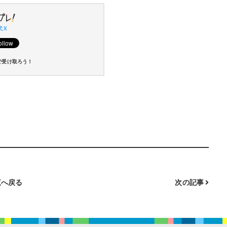
 X
で受け取ろう！
ド
へ戻る
次の記事