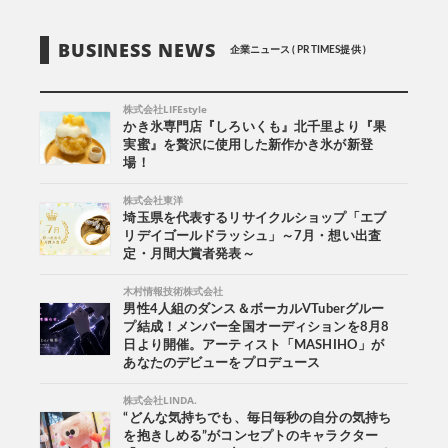
BUSINESS NEWS
企業ニュース ( PR TIMES提供 )
株式会社LIFEstyle
かき氷専門店『しろいくも』北千里より『果
実蜜』を贅沢に使用した新作かき氷が新登
場！
株式会社東洋
埼玉県を代表するリサイクルショップ「エブ
リデイゴールドラッシュ」～7月・想い出査
定・月間大賞者発表～
木村情報技術株式会社
男性4人組のダンス＆ボーカルVTuberグルー
プ結成！メンバー全国オーディションを8月8
日より開催。アーティスト「MASHIHO」が
あなたのデビューをプロデュース
株式会社LINDA.
“どんな気持ちでも、毎日毎秒の自分の気持ち
を抱きしめる”がコンセプトのキャラクター