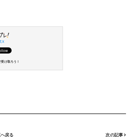
」
 X
で受け取ろう！
へ戻る
次の記事