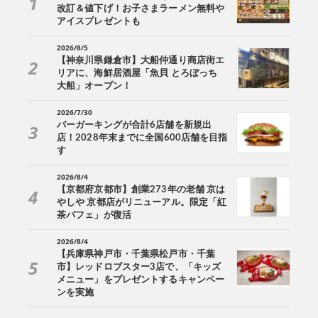
改訂＆値下げ！お子さまラーメン無料や
アイスプレゼントも
2026/8/5
【神奈川県鎌倉市】大船仲通り商店街エ
リアに、海鮮居酒屋「魚貝 とろぼっち
大船」オープン！
2026/7/30
バーガーキングが合計6店舗を新規出
店！2028年末までに全国600店舗を目指
す
2026/8/4
【京都府京都市】創業273年の老舗 京は
やしや 京都店がリニューアル。限定「紅
茶パフェ」が復活
2026/8/4
【兵庫県神戸市・千葉県松戸市・千葉
市】レッドロブスター3店で、「キッズ
メニュー」をプレゼントするキャンペー
ンを実施