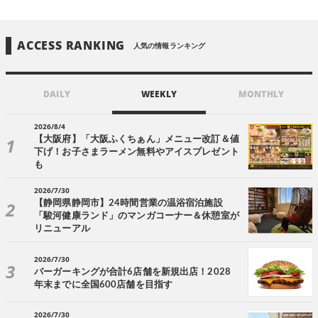
ACCESS RANKING
人気の情報ランキング
DAILY
WEEKLY
MONTHLY
2026/8/4
【大阪府】「大阪ふくちぁん」メニュー改訂＆値
下げ！お子さまラーメン無料やアイスプレゼント
も
2026/7/30
【静岡県静岡市】24時間営業の温浴宿泊施設
「駿河健康ランド」のマンガコーナー＆休憩室が
リニューアル
2026/7/30
バーガーキングが合計6店舗を新規出店！2028
年末までに全国600店舗を目指す
2026/7/30