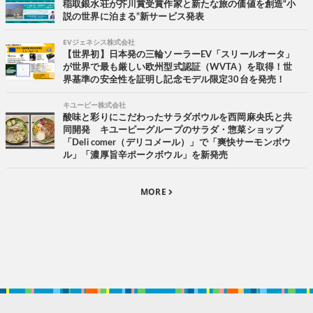
稲取銀水荘が芥川賞受賞作家と新たな旅の価値を創造“小
説の世界に泊まる”新サービス発表
EVジェネシス株式会社
【世界初】日本発の三輪ソーラーEV「スリールオータ」
が世界で最も厳しい欧州型式認証（WVTA）を取得！世
界基準の安全性を証明し記念モデル限定30台を発売！
キユーピー株式会社
酸味と彩りにこだわったサラダボウルを西岡麻央氏と共
同開発 キユーピーグループのサラダ・惣菜ショップ
「Deli comer（デリコメール）」で「爽快サーモンボウ
ル」「濃厚旨辛ポークボウル」を新発売
MORE