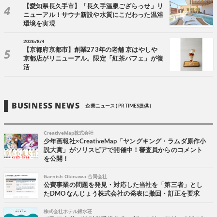
【愛知県長久手市】「長久手温泉ござらっせ」リ
ニューアル！サウナ新設や水質にこだわった温浴
環境を実現
2026/8/4
【京都府京都市】創業273年の老舗 京はやしや
京都店がリニューアル。限定「紅茶パフェ」が復
活
BUSINESS NEWS
企業ニュース ( PR TIMES提供 )
CreativeMap株式会社
少年画報社×CreativeMap「ヤングキング・ラムダ原作小
説大賞」がソリスピアで開催中！審査員からのコメント
を公開！
Garnish Okinawa 合同会社
公費事業の問題を発見・対応した当社を「第三者」とし
たDMOなんじょう株式会社の発表に撤回・訂正を要求
株式会社ホテル銀水荘