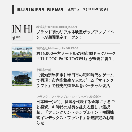
BUSINESS NEWS
企業ニュース ( PR TIMES提供 )
株式会社UNCOLORED JAPAN
ブランド初のリアル体験型ポップアップイベ
ントが期間限定オープン！
株式会社Mellow／SHOP STOP
約15,000平方メートル の都市型ドッグパーク
『THE DOG PARK TOYOSU』が豊洲に誕生。
半田市役所
【愛知県半田市】半田市の昭和時代をゲーム
で再現！市内高校生が人気ゲーム「マインク
ラフト」で歴史的街並みをバーチャル復活
フランクリン・テンプルトン・ジャパン株式会社
日本唯一(※1)、韓国を代表する企業にまるご
と投資。AI時代の成長を捉える新しい選択
肢。「フランクリン・テンプルトン・韓国株
式インデックス・ファンド」新規設定のお知
らせ