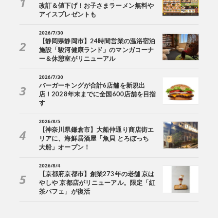
改訂＆値下げ！お子さまラーメン無料や
アイスプレゼントも
2026/7/30
【静岡県静岡市】24時間営業の温浴宿泊
施設「駿河健康ランド」のマンガコーナ
ー＆休憩室がリニューアル
2026/7/30
バーガーキングが合計6店舗を新規出
店！2028年末までに全国600店舗を目指
す
2026/8/5
【神奈川県鎌倉市】大船仲通り商店街エ
リアに、海鮮居酒屋「魚貝 とろぼっち
大船」オープン！
2026/8/4
【京都府京都市】創業273年の老舗 京は
やしや 京都店がリニューアル。限定「紅
茶パフェ」が復活