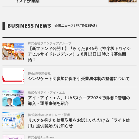
ィストが集結
BUSINESS NEWS
企業ニュース ( PR TIMES提供 )
株式会社フロンティアグループ
【新ファンド公開！】『らくたま46号（神楽坂トワイシ
アヒルサイドレジデンス）』8月13日12時より募集開
始！
JIA証券株式会社
シンジケート団参加に係る引受業務体制の整備について
株式会社アイ・アイ・エム
アイ・アイ・エム、JUASスクエア2026で特権ID管理の
導入・運用事例を紹介
株式会社SBIネオトレード証券
リスクを抑えた信用取引をお試しいただける「ライト信
用」提供開始のお知らせ
株式会社AppBrew