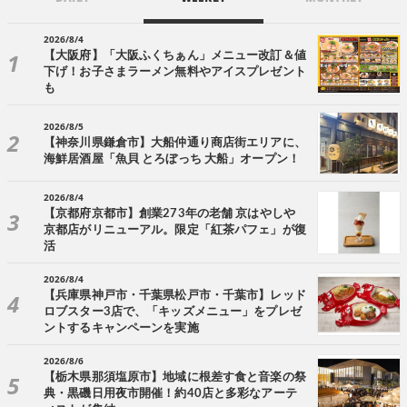
2026/8/4
【大阪府】「大阪ふくちぁん」メニュー改訂＆値
下げ！お子さまラーメン無料やアイスプレゼント
も
2026/8/5
【神奈川県鎌倉市】大船仲通り商店街エリアに、
海鮮居酒屋「魚貝 とろぼっち 大船」オープン！
2026/8/4
【京都府京都市】創業273年の老舗 京はやしや
京都店がリニューアル。限定「紅茶パフェ」が復
活
2026/8/4
【兵庫県神戸市・千葉県松戸市・千葉市】レッド
ロブスター3店で、「キッズメニュー」をプレゼ
ントするキャンペーンを実施
2026/8/6
【栃木県那須塩原市】地域に根差す食と音楽の祭
典・黒磯日用夜市開催！約40店と多彩なアーテ