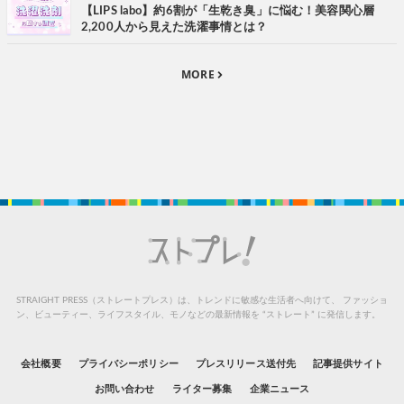
【LIPS labo】約6割が「生乾き臭」に悩む！美容関心層
2,200人から見えた洗濯事情とは？
MORE
STRAIGHT PRESS（ストレートプレス）は、トレンドに敏感な生活者へ向けて、
ファッショ
ン、ビューティー、ライフスタイル、モノなどの最新情報を “ストレート” に発信します。
会社概要
プライバシーポリシー
プレスリリース送付先
記事提供サイト
お問い合わせ
ライター募集
企業ニュース