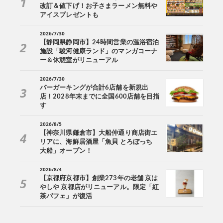
改訂＆値下げ！お子さまラーメン無料や
アイスプレゼントも
2026/7/30
【静岡県静岡市】24時間営業の温浴宿泊
施設「駿河健康ランド」のマンガコーナ
ー＆休憩室がリニューアル
2026/7/30
バーガーキングが合計6店舗を新規出
店！2028年末までに全国600店舗を目指
す
2026/8/5
【神奈川県鎌倉市】大船仲通り商店街エ
リアに、海鮮居酒屋「魚貝 とろぼっち
大船」オープン！
2026/8/4
【京都府京都市】創業273年の老舗 京は
やしや 京都店がリニューアル。限定「紅
茶パフェ」が復活