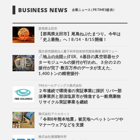
BUSINESS NEWS
企業ニュース ( PR TIMES提供 )
群馬県太田市
【群馬県太田市】尾島ねぷたまつり。今年は
「史上最熱」へ！8/14・8/15開催！
国立研究開発法人量子科学技術研究開発機構 那珂フュー
ジョン科学技術研究所
「地上の太陽」ITER、6基目の真空容器セク
ターモジュールの据付が行われ、３分の２の
据付が完了-数百万件のデータが支えた、
1,400トンの精密据付-
TREホールディングス株式会社
２年連続で環境省の実証事業に採択 リバー那
須事業所と那須塩原市が推進する一般廃棄物
リサイクル実証事業を継続
株式会社アスカネット
「令和8年熊本地震」被災地へペットシーツや
マナーウェアなどを支援
株式会社堀場製作所